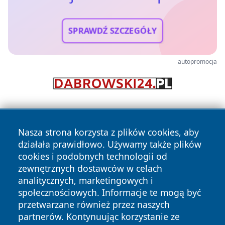
SPRAWDŹ SZCZEGÓŁY
autopromocja
Nasza strona korzysta z plików cookies, aby
działała prawidłowo. Używamy także plików
cookies i podobnych technologii od
zewnętrznych dostawców w celach
Copyright © 2026 wejherowski24.pl Wszystkie prawa
analitycznych, marketingowych i
zastrzeżone.
społecznościowych. Informacje te mogą być
przetwarzane również przez naszych
partnerów. Kontynuując korzystanie ze
Polityka
Polityka
News
Autorzy