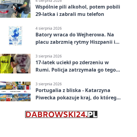
4 sierpnia 2026
Wspólnie pili alkohol, potem pobili
29-latka i zabrali mu telefon
4 sierpnia 2026
Batory wraca do Wejherowa. Na
placu zabrzmią rytmy Hiszpanii i
Portugalii
3 sierpnia 2026
17-latek uciekł po zderzeniu w
Rumi. Policja zatrzymała go tego
samego wieczoru
3 sierpnia 2026
Portugalia z bliska - Katarzyna
Piwecka pokazuje kraj, do którego
się wraca