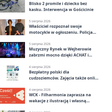
Blisko 2 promile i dziecko bez
kasku. Interwencja w Gościcinie
5 sierpnia 2026
Właściciel rozpoznał swoje
motocykle w ogłoszeniu. Policja
czekała na sprzedawcę
5 sierpnia 2026
Muzyczny Rynek w Wejherowie
zabrzmi mocno dzięki ACHAT i
Samochodówka Band
4 sierpnia 2026
Bezpłatny polski dla
cudzoziemców. Zajęcia także online
z Wejherowa
4 sierpnia 2026
WCK - Filharmonia zaprasza na
wakacje z ilustracją i własną
opowieścią