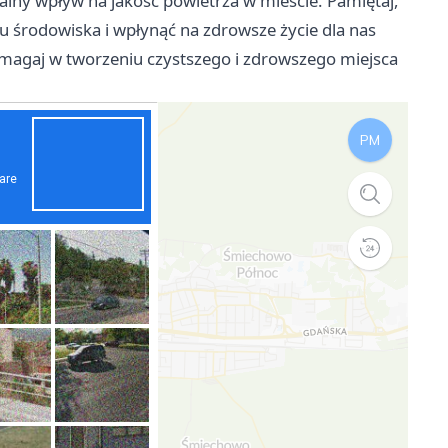
lny wpływ na jakość powietrza w mieście. Pamiętaj,
u środowiska i wpłynąć na zdrowsze życie dla nas
omagaj w tworzeniu czystszego i zdrowszego miejsca