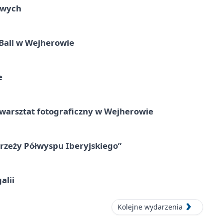
owych
Ball w Wejherowie
e
rsztat fotograficzny w Wejherowie
zeży Półwyspu Iberyjskiego”
alii
Kolejne wydarzenia