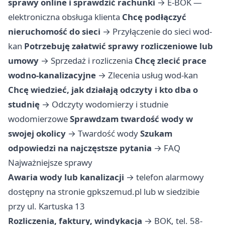
sprawy online i sprawdzić rachunki
→
E-BOK —
elektroniczna obsługa klienta
Chcę podłączyć
nieruchomość do sieci
→
Przyłączenie do sieci wod-
kan
Potrzebuję załatwić sprawy rozliczeniowe lub
umowy
→
Sprzedaż i rozliczenia
Chcę zlecić prace
wodno-kanalizacyjne
→
Zlecenia usług wod-kan
Chcę wiedzieć, jak działają odczyty i kto dba o
studnię
→
Odczyty wodomierzy i studnie
wodomierzowe
Sprawdzam twardość wody w
swojej okolicy
→
Twardość wody
Szukam
odpowiedzi na najczęstsze pytania
→
FAQ
Najważniejsze sprawy
Awaria wody lub kanalizacji
→ telefon alarmowy
dostępny na stronie gpkszemud.pl lub w siedzibie
przy ul. Kartuska 13
Rozliczenia, faktury, windykacja
→ BOK, tel. 58-