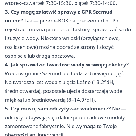
wtorek–czwartek 7:30-15:30, piątek 7:30-14:00.
3. Czy mogę załatwić sprawy z GPK Szemud
online?
Tak — przez e-BOK na gpkszemud.pl. Po
rejestracji można przeglądać faktury, sprawdzać saldo
i zużycie wody. Niektóre wnioski (przyłączeniowe,
rozliczeniowe) można pobrać ze strony i złożyć
osobiście lub drogą pocztową.
4. Jak sprawdzić twardość wody w swojej okolicy?
Woda w gminie Szemud pochodzi z dziewięciu ujęć.
Najtwardsza jest woda z ujęcia Leśno (13,2°dH,
średniotwarda), pozostałe ujęcia dostarczają wodę
miękką lub średniotwardą (8–14,9°dH).
5. Czy muszę sam odczytywać wodomierz?
Nie —
odczyty odbywają się zdalnie przez radiowe moduły
zamontowane fabrycznie. Nie wymaga to Twojej
obecności ani interwencji.