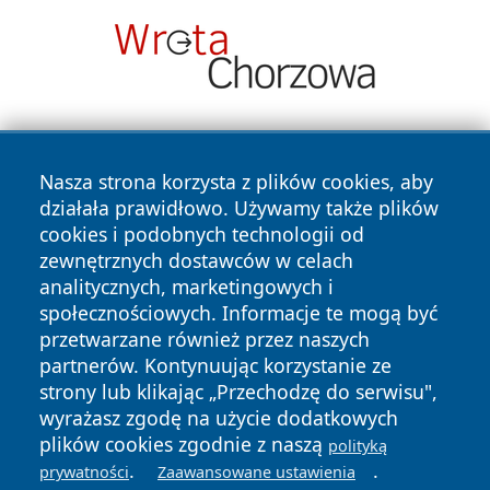
Nasza strona korzysta z plików cookies, aby
działała prawidłowo. Używamy także plików
cookies i podobnych technologii od
zewnętrznych dostawców w celach
Copyright © 2026 wejherowski24.pl Wszystkie prawa
analitycznych, marketingowych i
zastrzeżone.
społecznościowych. Informacje te mogą być
przetwarzane również przez naszych
partnerów. Kontynuując korzystanie ze
Polityka
Polityka
News
Autorzy
strony lub klikając „Przechodzę do serwisu",
Prywatności
Cookies
wyrażasz zgodę na użycie dodatkowych
plików cookies zgodnie z naszą
polityką
.
.
prywatności
Zaawansowane ustawienia