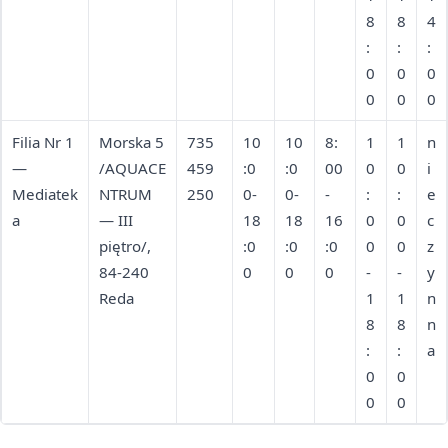
8
8
4
:
:
:
0
0
0
0
0
0
Filia Nr 1
Morska 5
735
10
10
8:
1
1
n
—
/AQUACE
459
:0
:0
00
0
0
i
Mediatek
NTRUM
250
0-
0-
-
:
:
e
a
— III
18
18
16
0
0
c
piętro/,
:0
:0
:0
0
0
z
84-240
0
0
0
-
-
y
Reda
1
1
n
8
8
n
:
:
a
0
0
0
0