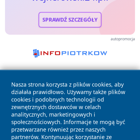
SPRAWDŹ SZCZEGÓŁY
autopromocja
Nasza strona korzysta z plików cookies, aby
działała prawidłowo. Używamy także plików
cookies i podobnych technologii od
zewnętrznych dostawców w celach
Copyright © 2026 wejherowski24.pl Wszystkie prawa
analitycznych, marketingowych i
zastrzeżone.
społecznościowych. Informacje te mogą być
przetwarzane również przez naszych
partnerów. Kontynuując korzystanie ze
Polityka
Polityka