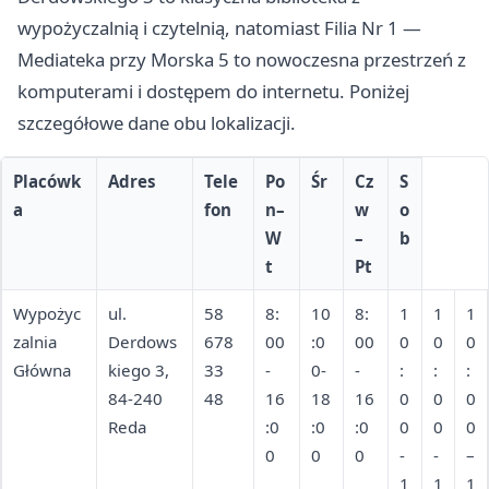
wypożyczalnią i czytelnią, natomiast Filia Nr 1 —
Mediateka przy Morska 5 to nowoczesna przestrzeń z
komputerami i dostępem do internetu. Poniżej
szczegółowe dane obu lokalizacji.
Placówk
Adres
Tele
Po
Śr
Cz
S
a
fon
n–
w
o
W
–
b
t
Pt
Wypożyc
ul.
58
8:
10
8:
1
1
1
zalnia
Derdows
678
00
:0
00
0
0
0
Główna
kiego 3,
33
-
0-
-
:
:
:
84-240
48
16
18
16
0
0
0
Reda
:0
:0
:0
0
0
0
0
0
0
-
-
–
1
1
1