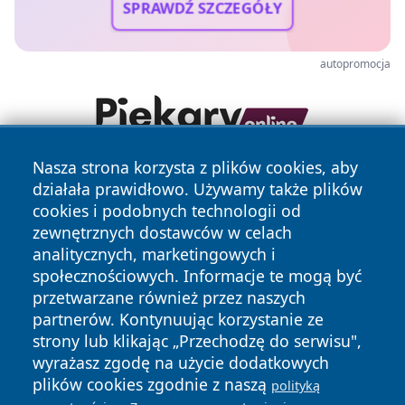
SPRAWDŹ SZCZEGÓŁY
autopromocja
Nasza strona korzysta z plików cookies, aby
działała prawidłowo. Używamy także plików
cookies i podobnych technologii od
zewnętrznych dostawców w celach
analitycznych, marketingowych i
społecznościowych. Informacje te mogą być
Copyright © 2026 wejherowski24.pl Wszystkie prawa
przetwarzane również przez naszych
zastrzeżone.
partnerów. Kontynuując korzystanie ze
strony lub klikając „Przechodzę do serwisu",
wyrażasz zgodę na użycie dodatkowych
Polityka
Polityka
News
Autorzy
plików cookies zgodnie z naszą
polityką
Prywatności
Cookies