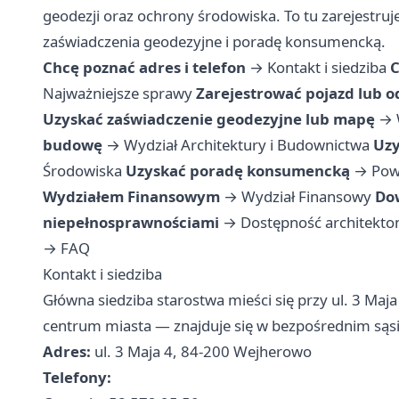
geodezji oraz ochrony środowiska. To tu zarejestru
zaświadczenia geodezyjne i poradę konsumencką.
Chcę poznać adres i telefon
→
Kontakt i siedziba
C
Najważniejsze sprawy
Zarejestrować pojazd lub 
Uzyskać zaświadczenie geodezyjne lub mapę
→
budowę
→
Wydział Architektury i Budownictwa
Uzy
Środowiska
Uzyskać poradę konsumencką
→
Pow
Wydziałem Finansowym
→
Wydział Finansowy
Dow
niepełnosprawnościami
→
Dostępność architekto
→
FAQ
Kontakt i siedziba
Główna siedziba starostwa mieści się przy ul. 3 Maj
centrum miasta — znajduje się w bezpośrednim sąs
Adres:
ul. 3 Maja 4, 84-200 Wejherowo
Telefony: