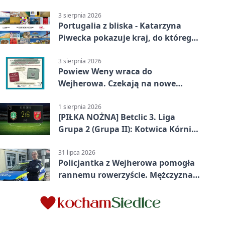
samego wieczoru
3 sierpnia 2026
Portugalia z bliska - Katarzyna
Piwecka pokazuje kraj, do którego
się wraca
3 sierpnia 2026
Powiew Weny wraca do
Wejherowa. Czekają na nowe
historie
1 sierpnia 2026
[PIŁKA NOŻNA] Betclic 3. Liga
Grupa 2 (Grupa II): Kotwica Kórnik
– Wikęd Luzino 2:6
31 lipca 2026
Policjantka z Wejherowa pomogła
rannemu rowerzyście. Mężczyzna
miał blisko 3 promile