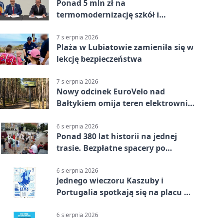
Ponad 5 mln zł na
termomodernizację szkół i
obiektów w Wejherowie
7 sierpnia 2026
Plaża w Lubiatowie zamieniła się w
lekcję bezpieczeństwa
7 sierpnia 2026
Nowy odcinek EuroVelo nad
Bałtykiem omija teren elektrowni
jądrowej
6 sierpnia 2026
Ponad 380 lat historii na jednej
trasie. Bezpłatne spacery po
Wejherowie
6 sierpnia 2026
Jednego wieczoru Kaszuby i
Portugalia spotkają się na placu w
Wejherowie
6 sierpnia 2026