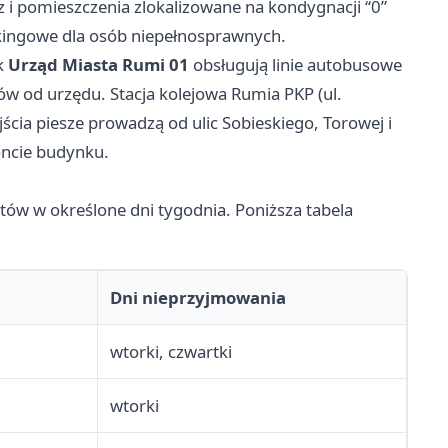
z i pomieszczenia zlokalizowane na kondygnacji “0”
kingowe dla osób niepełnosprawnych.
k
Urząd Miasta Rumi 01
obsługują linie autobusowe
ów od urzędu. Stacja kolejowa Rumia PKP (ul.
ścia piesze prowadzą od ulic Sobieskiego, Torowej i
oncie budynku.
ntów w określone dni tygodnia. Poniższa tabela
Dni nieprzyjmowania
wtorki, czwartki
wtorki