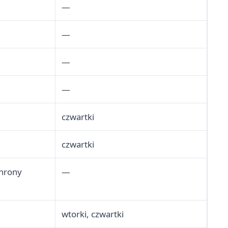
—
—
—
—
czwartki
czwartki
chrony
—
wtorki, czwartki