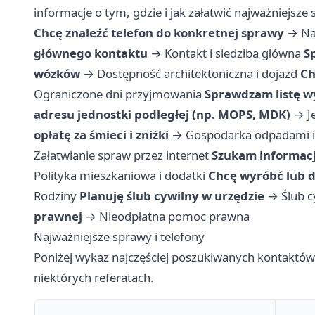
informacje o tym, gdzie i jak załatwić najważniejsze
Chcę znaleźć telefon do konkretnej sprawy
→
Na
głównego kontaktu
→
Kontakt i siedziba główna
S
wózków
→
Dostępność architektoniczna i dojazd
Ch
Ograniczone dni przyjmowania
Sprawdzam listę w
adresu jednostki podległej (np. MOPS, MDK)
→
J
opłatę za śmieci i zniżki
→
Gospodarka odpadami i
Załatwianie spraw przez internet
Szukam informacj
Polityka mieszkaniowa i dodatki
Chcę wyróbć lub 
Rodziny
Planuję ślub cywilny w urzędzie
→
Ślub 
prawnej
→
Nieodpłatna pomoc prawna
Najważniejsze sprawy i telefony
Poniżej wykaz najczęściej poszukiwanych kontaktó
niektórych referatach.