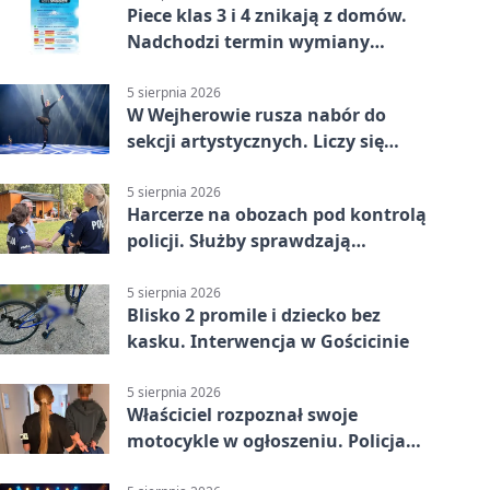
Piece klas 3 i 4 znikają z domów.
Nadchodzi termin wymiany
ogrzewania
5 sierpnia 2026
W Wejherowie rusza nabór do
sekcji artystycznych. Liczy się
kolejność
5 sierpnia 2026
Harcerze na obozach pod kontrolą
policji. Służby sprawdzają
gotowość
5 sierpnia 2026
Blisko 2 promile i dziecko bez
kasku. Interwencja w Gościcinie
5 sierpnia 2026
Właściciel rozpoznał swoje
motocykle w ogłoszeniu. Policja
czekała na sprzedawcę