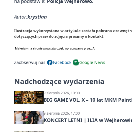
na podstawie:
Policja Wejherowo
.
Autor:
krystian
Ilustracja wykorzystana w artykule została pobrana z zewnęt
dotyczących praw do zdjęcia prosimy o
kontakt
.
Zaobserwuj nas!
Facebook
Google News
Nadchodzące wydarzenia
9 sierpnia 2026, 10:00
BIG GAME VOL. X – 10 lat MKM Paint
9 sierpnia 2026, 17:00
KONCERT LETNI | ILIA w Wejherowi