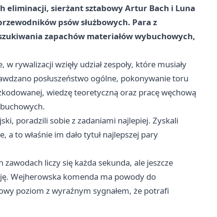
liminacji, sierżant sztabowy Artur Bach i Luna
h przewodników psów służbowych. Para z
wyszukiwania zapachów materiałów wybuchowych,
w rywalizacji wzięły udział zespoły, które musiały
rawdzano posłuszeństwo ogólne, pokonywanie toru
szkodowanej, wiedzę teoretyczną oraz pracę węchową
ybuchowych.
ki, poradzili sobie z zadaniami najlepiej. Zyskali
 a to właśnie im dało tytuł najlepszej pary
ch zawodach liczy się każda sekunda, ale jeszcze
 presję. Wejherowska komenda ma powody do
rajowy poziom z wyraźnym sygnałem, że potrafi