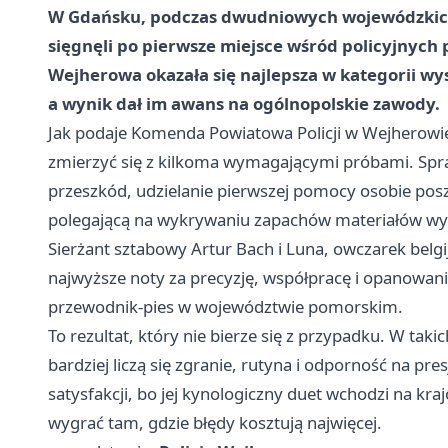
W Gdańsku, podczas dwudniowych wojewódzkich e
sięgnęli po pierwsze miejsce wśród policyjnyc
Wejherowa okazała się najlepsza w kategorii 
a wynik dał im awans na ogólnopolskie zawody.
Jak podaje Komenda Powiatowa Policji w Wejherowie, 
zmierzyć się z kilkoma wymagającymi próbami. Sp
przeszkód, udzielanie pierwszej pomocy osobie po
polegającą na wykrywaniu zapachów materiałów w
Sierżant sztabowy Artur Bach i Luna, owczarek belgijs
najwyższe noty za precyzję, współpracę i opanowanie,
przewodnik-pies w województwie pomorskim.
To rezultat, który nie bierze się z przypadku. W taki
bardziej liczą się zgranie, rutyna i odporność na
satysfakcji, bo jej kynologiczny duet wchodzi na k
wygrać tam, gdzie błędy kosztują najwięcej.