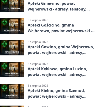
Apteki Gniewino, powiat
wejherowski - adresy, telefony,
godziny otwarcia
8 sierpnia 2026
Apteki Gościcino, gmina
Wejherowo, powiat wejherowski -
adresy, telefony, godziny otwarcia
8 sierpnia 2026
Apteki Gowino, gmina Wejherowo,
powiat wejherowski - adresy,
telefony, godziny otwarcia
8 sierpnia 2026
Apteki Kębłowo, gmina Luzino,
powiat wejherowski - adresy,
telefony, godziny otwarcia
8 sierpnia 2026
Apteki Kielno, gmina Szemud,
powiat wejherowski - adresy,
telefony, godziny otwarcia