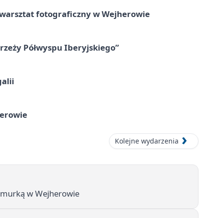
rsztat fotograficzny w Wejherowie
zeży Półwyspu Iberyjskiego”
alii
herowie
Kolejne wydarzenia
 chmurką w Wejherowie