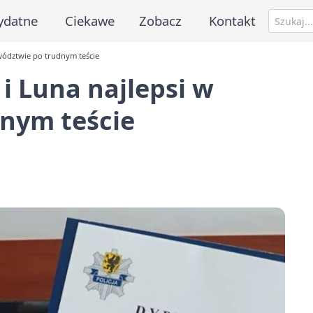
ydatne
Ciekawe
Zobacz
Kontakt
ewództwie po trudnym teście
i Luna najlepsi w
nym teście