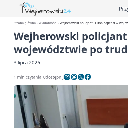
Prz
Strona główna
Wiadomości
Wejherowski policjant i Luna najlepsi w woj
Wejherowski policjant 
województwie po trud
3 lipca 2026
1 min czytania
Udostępnij