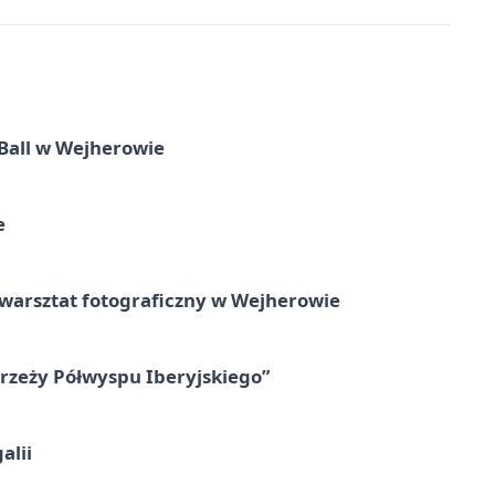
Ball w Wejherowie
e
rsztat fotograficzny w Wejherowie
zeży Półwyspu Iberyjskiego”
alii