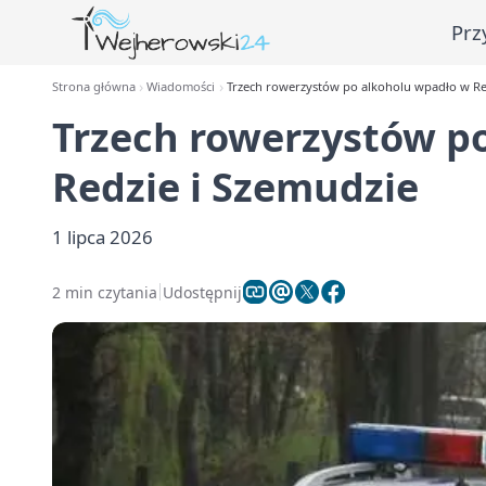
Prz
Strona główna
Wiadomości
Trzech rowerzystów po alkoholu wpadło w Re
Trzech rowerzystów p
Redzie i Szemudzie
1 lipca 2026
2 min czytania
Udostępnij