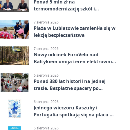
Ponad 5 mln zł na
termomodernizację szkół i
obiektów w Wejherowie
7 sierpnia 2026
Plaża w Lubiatowie zamieniła się w
lekcję bezpieczeństwa
7 sierpnia 2026
Nowy odcinek EuroVelo nad
Bałtykiem omija teren elektrowni
jądrowej
6 sierpnia 2026
Ponad 380 lat historii na jednej
trasie. Bezpłatne spacery po
Wejherowie
6 sierpnia 2026
Jednego wieczoru Kaszuby i
Portugalia spotkają się na placu w
Wejherowie
6 sierpnia 2026