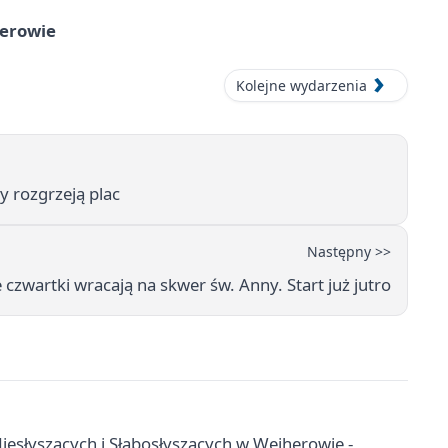
herowie
Kolejne wydarzenia
 rozgrzeją plac
Następny >>
czwartki wracają na skwer św. Anny. Start już jutro
esłyszących i Słabosłyszących w Wejherowie -