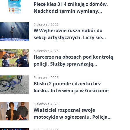
Piece klas 3 i 4 znikają z domów.
Nadchodzi termin wymiany
ogrzewania
5 sierpnia 2026
W Wejherowie rusza nabór do
sekcji artystycznych. Liczy się
kolejność
5 sierpnia 2026
Harcerze na obozach pod kontrolą
policji. Służby sprawdzają
gotowość
5 sierpnia 2026
Blisko 2 promile i dziecko bez
kasku. Interwencja w Gościcinie
5 sierpnia 2026
Właściciel rozpoznał swoje
motocykle w ogłoszeniu. Policja
czekała na sprzedawcę