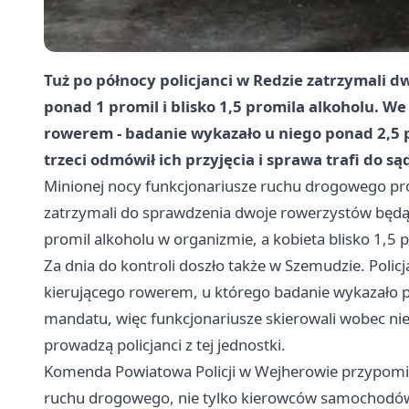
Tuż po północy policjanci w Redzie zatrzymali 
ponad 1 promil i blisko 1,5 promila alkoholu. W
rowerem - badanie wykazało u niego ponad 2,5 
trzeci odmówił ich przyjęcia i sprawa trafi do są
Minionej nocy funkcjonariusze ruchu drogowego prow
zatrzymali do sprawdzenia dwoje rowerzystów będąc
promil alkoholu w organizmie, a kobieta blisko 1,5
Za dnia do kontroli doszło także w Szemudzie. Policj
kierującego rowerem, u którego badanie wykazało p
mandatu, więc funkcjonariusze skierowali wobec ni
prowadzą policjanci z tej jednostki.
Komenda Powiatowa Policji w Wejherowie przypomin
ruchu drogowego, nie tylko kierowców samochodów. 