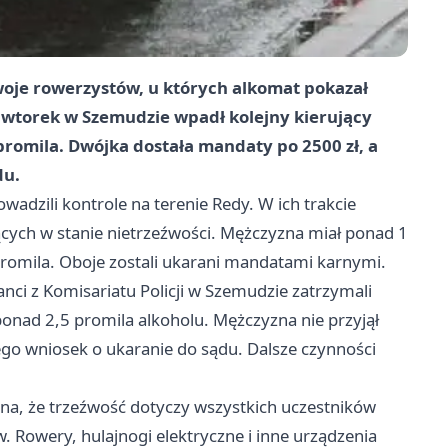
dwoje rowerzystów, u których alkomat pokazał
e wtorek w Szemudzie wpadł kolejny kierujący
promila. Dwójka dostała mandaty po
2500 zł
, a
du.
adzili kontrole na terenie Redy. W ich trakcie
ych w stanie nietrzeźwości. Mężczyzna miał ponad 1
 promila. Oboje zostali ukarani mandatami karnymi.
anci z Komisariatu Policji w Szemudzie zatrzymali
onad 2,5 promila alkoholu. Mężczyzna nie przyjął
ego wniosek o ukaranie do sądu. Dalsze czynności
a, że trzeźwość dotyczy wszystkich uczestników
Rowery, hulajnogi elektryczne i inne urządzenia