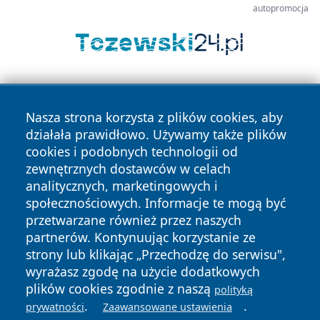
autopromocja
Nasza strona korzysta z plików cookies, aby
działała prawidłowo. Używamy także plików
cookies i podobnych technologii od
zewnętrznych dostawców w celach
Copyright © 2026 wejherowski24.pl Wszystkie prawa
analitycznych, marketingowych i
zastrzeżone.
społecznościowych. Informacje te mogą być
przetwarzane również przez naszych
partnerów. Kontynuując korzystanie ze
Polityka
Polityka
News
Autorzy
strony lub klikając „Przechodzę do serwisu",
Prywatności
Cookies
wyrażasz zgodę na użycie dodatkowych
plików cookies zgodnie z naszą
polityką
.
.
prywatności
Zaawansowane ustawienia