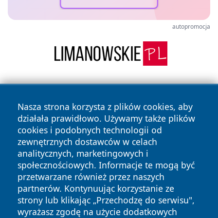
autopromocja
Nasza strona korzysta z plików cookies, aby
działała prawidłowo. Używamy także plików
cookies i podobnych technologii od
zewnętrznych dostawców w celach
Copyright © 2026 wejherowski24.pl Wszystkie prawa
analitycznych, marketingowych i
zastrzeżone.
społecznościowych. Informacje te mogą być
przetwarzane również przez naszych
partnerów. Kontynuując korzystanie ze
Polityka
Polityka
News
Autorzy
strony lub klikając „Przechodzę do serwisu",
Prywatności
Cookies
wyrażasz zgodę na użycie dodatkowych