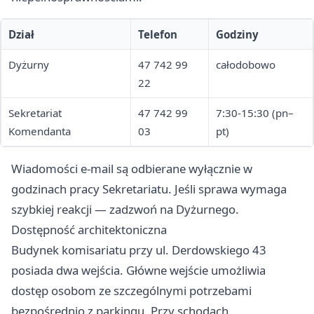
Dział
Telefon
Godziny
Dyżurny
47 742 99
całodobowo
22
Sekretariat
47 742 99
7:30-15:30 (pn–
Komendanta
03
pt)
Wiadomości e-mail są odbierane wyłącznie w
godzinach pracy Sekretariatu. Jeśli sprawa wymaga
szybkiej reakcji — zadzwoń na Dyżurnego.
Dostępność architektoniczna
Budynek komisariatu przy ul. Derdowskiego 43
posiada dwa wejścia. Główne wejście umożliwia
dostęp osobom ze szczególnymi potrzebami
bezpośrednio z parkingu. Przy schodach