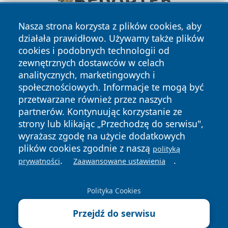
Nasza strona korzysta z plików cookies, aby
działała prawidłowo. Używamy także plików
cookies i podobnych technologii od
zewnętrznych dostawców w celach
analitycznych, marketingowych i
społecznościowych. Informacje te mogą być
przetwarzane również przez naszych
partnerów. Kontynuując korzystanie ze
Copyright © 2026 wejherowski24.pl Wszystkie prawa
zastrzeżone.
strony lub klikając „Przechodzę do serwisu",
wyrażasz zgodę na użycie dodatkowych
plików cookies zgodnie z naszą
polityką
Polityka
Polityka
.
.
prywatności
Zaawansowane ustawienia
News
Autorzy
Prywatności
Cookies
Polityka Cookies
Przejdź do serwisu