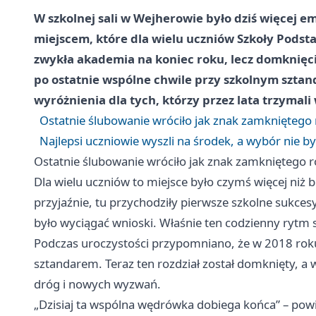
W szkolnej sali w Wejherowie było dziś więcej em
miejscem, które dla wielu uczniów Szkoły Podst
zwykła akademia na koniec roku, lecz domknięci
po ostatnie wspólne chwile przy szkolnym sztand
wyróżnienia dla tych, którzy przez lata trzymali
Ostatnie ślubowanie wróciło jak znak zamkniętego 
Najlepsi uczniowie wyszli na środek, a wybór nie by
Ostatnie ślubowanie wróciło jak znak zamkniętego r
Dla wielu uczniów to miejsce było czymś więcej niż b
przyjaźnie, tu przychodziły pierwsze szkolne sukcesy,
było wyciągać wnioski. Właśnie ten codzienny rytm 
Podczas uroczystości przypomniano, że w 2018 roku
sztandarem. Teraz ten rozdział został domknięty, a 
dróg i nowych wyzwań.
„Dzisiaj ta wspólna wędrówka dobiega końca” – powi