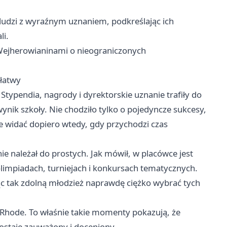
 ludzi z wyraźnym uznaniem, podkreślając ich
li.
Wejherowianinami o nieograniczonych
 łatwy
Stypendia, nagrody i dyrektorskie uznanie trafiły do
ynik szkoły. Nie chodziło tylko o pojedyncze sukcesy,
le widać dopiero wtedy, gdy przychodzi czas
nie należał do prostych. Jak mówił, w placówce jest
limpiadach, turniejach i konkursach tematycznych.
ąc tak zdolną młodzież naprawdę ciężko wybrać tych
 Rhode. To właśnie takie momenty pokazują, że
zostaje zauważony i doceniony.