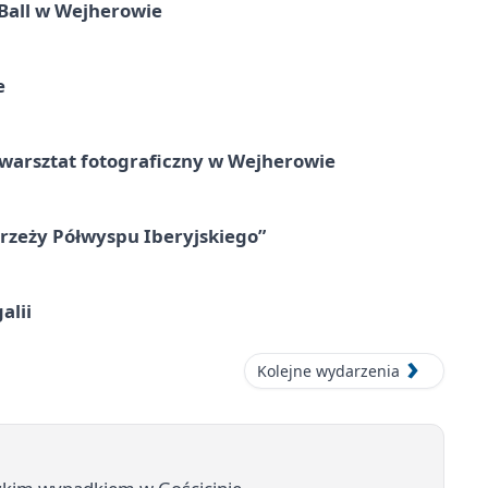
Ball w Wejherowie
e
rsztat fotograficzny w Wejherowie
zeży Półwyspu Iberyjskiego”
alii
Kolejne wydarzenia