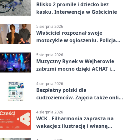
Blisko 2 promile i dziecko bez
kasku. Interwencja w Gościcinie
5 sierpnia 2026
Właściciel rozpoznał swoje
motocykle w ogłoszeniu. Policja
czekała na sprzedawcę
5 sierpnia 2026
Muzyczny Rynek w Wejherowie
zabrzmi mocno dzięki ACHAT i
Samochodówka Band
4 sierpnia 2026
Bezpłatny polski dla
cudzoziemców. Zajęcia także online
z Wejherowa
4 sierpnia 2026
WCK - Filharmonia zaprasza na
wakacje z ilustracją i własną
opowieścią