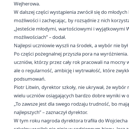
Wejherowa.
W dalszej części wystąpienia zwrócił się do młodych
możliwości i zachęcając, by rozsądnie z nich korzysta
„Jesteście młodymi, wartościowymi i wyjątkowymi 
możliwościach” – dodał.
Najlepsi uczniowie wyszli na środek, a wybór nie był
Po części pożegnalnej przyszła pora na wyróżnienia. 
uczniów, którzy przez cały rok pracowali na mocny w
ale o regularność, ambicję i wytrwałość, które zwyk
podsumowań.
Piotr Litwin, dyrektor szkoły, nie ukrywał, że wybór 
wielu uczniów osiągających bardzo dobre wyniki w o
„To zawsze jest dla swego rodzaju trudność, bo maj
najlepszych” – zaznaczył dyrektor.
W tym roku nagroda dyrektora trafiła do Wojciecha
szkolny wysiłek nie ginie w codziennym biegu, lecz 