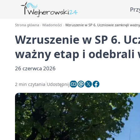
Prz
Strona główna
Wiadomości
Wzruszenie w SP 6. Uczniowie zamknęli ważny 
Wzruszenie w SP 6. Uc
ważny etap i odebrali
26 czerwca 2026
2 min czytania
Udostępnij