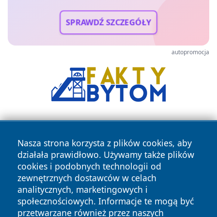
SPRAWDŹ SZCZEGÓŁY
autopromocja
Nasza strona korzysta z plików cookies, aby
działała prawidłowo. Używamy także plików
cookies i podobnych technologii od
zewnętrznych dostawców w celach
Copyright © 2026 wejherowski24.pl Wszystkie prawa
analitycznych, marketingowych i
zastrzeżone.
społecznościowych. Informacje te mogą być
przetwarzane również przez naszych