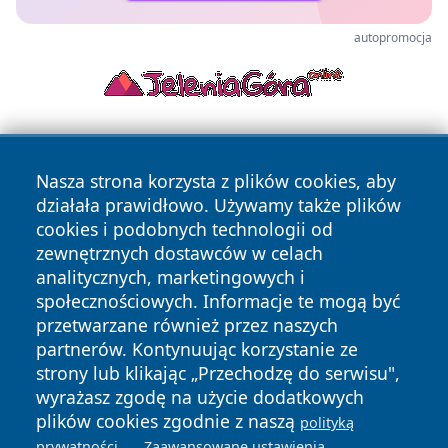
autopromocja
Nasza strona korzysta z plików cookies, aby
działała prawidłowo. Używamy także plików
cookies i podobnych technologii od
zewnętrznych dostawców w celach
Copyright © 2026 wejherowski24.pl Wszystkie prawa
analitycznych, marketingowych i
zastrzeżone.
społecznościowych. Informacje te mogą być
przetwarzane również przez naszych
partnerów. Kontynuując korzystanie ze
Polityka
Polityka
News
Autorzy
strony lub klikając „Przechodzę do serwisu",
Prywatności
Cookies
wyrażasz zgodę na użycie dodatkowych
plików cookies zgodnie z naszą
polityką
.
.
prywatności
Zaawansowane ustawienia