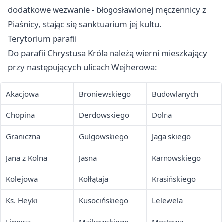
dodatkowe wezwanie - błogosławionej męczennicy z
Piaśnicy, stając się sanktuarium jej kultu.
Terytorium parafii
Do parafii Chrystusa Króla należą wierni mieszkający
przy następujących ulicach Wejherowa:
Akacjowa
Broniewskiego
Budowlanych
Chopina
Derdowskiego
Dolna
Graniczna
Gulgowskiego
Jagalskiego
Jana z Kolna
Jasna
Karnowskiego
Kolejowa
Kołłątaja
Krasińskiego
Ks. Heyki
Kusocińskiego
Lelewela
Lipowa
Majkowskiego
Mostowa