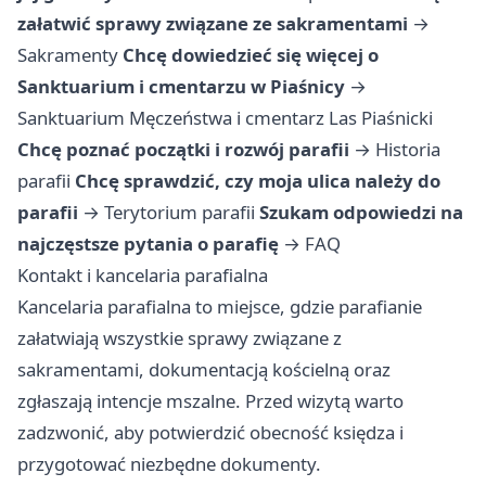
załatwić sprawy związane ze sakramentami
→
Sakramenty
Chcę dowiedzieć się więcej o
Sanktuarium i cmentarzu w Piaśnicy
→
Sanktuarium Męczeństwa i cmentarz Las Piaśnicki
Chcę poznać początki i rozwój parafii
→
Historia
parafii
Chcę sprawdzić, czy moja ulica należy do
parafii
→
Terytorium parafii
Szukam odpowiedzi na
najczęstsze pytania o parafię
→
FAQ
Kontakt i kancelaria parafialna
Kancelaria parafialna to miejsce, gdzie parafianie
załatwiają wszystkie sprawy związane z
sakramentami, dokumentacją kościelną oraz
zgłaszają intencje mszalne. Przed wizytą warto
zadzwonić, aby potwierdzić obecność księdza i
przygotować niezbędne dokumenty.