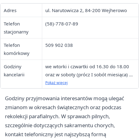
Adres
ul. Narutowicza 2, 84-200 Wejherowo
Telefon
(58)-778-07-89
stacjonarny
Telefon
509 902 038
komórkowy
Godziny
we wtorki i czwartki od 16.30 do 18.00
kancelarii
oraz w soboty (prócz I sobót miesiąca) od
8.30 do 9.30
Pokaż więcej
Godziny przyjmowania interesantów mogą ulegać
zmianom w okresach świątecznych oraz podczas
rekolekcji parafialnych. W sprawach pilnych,
szczególnie dotyczących sakramentu chorych,
kontakt telefoniczny jest najszybszą formą