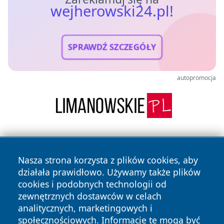
wejherowski24.pl!
SPRAWDŹ SZCZEGÓŁY
autopromocja
Nasza strona korzysta z plików cookies, aby
działała prawidłowo. Używamy także plików
cookies i podobnych technologii od
zewnętrznych dostawców w celach
Copyright © 2026 wejherowski24.pl Wszystkie prawa
analitycznych, marketingowych i
zastrzeżone.
społecznościowych. Informacje te mogą być