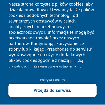
Nasza strona korzysta z plików cookies, aby
działała prawidłowo. Używamy także plików
cookies i podobnych technologii od
zewnętrznych dostawców w celach
analitycznych, marketingowych i
Copyright © 2026 wejherowski24.pl Wszystkie prawa
społecznościowych. Informacje te mogą być
zastrzeżone.
przetwarzane również przez naszych
partnerów. Kontynuując korzystanie ze
strony lub klikając „Przechodzę do serwisu",
Polityka
Polityka
News
Autorzy
wyrażasz zgodę na użycie dodatkowych
Prywatności
Cookies
plików cookies zgodnie z naszą
polityką
.
.
prywatności
Zaawansowane ustawienia
Polityka Cookies
Przejdź do serwisu