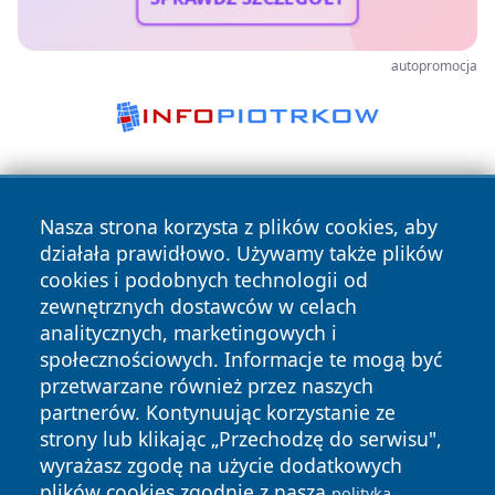
autopromocja
Nasza strona korzysta z plików cookies, aby
działała prawidłowo. Używamy także plików
cookies i podobnych technologii od
zewnętrznych dostawców w celach
Copyright © 2026 wejherowski24.pl Wszystkie prawa
analitycznych, marketingowych i
zastrzeżone.
społecznościowych. Informacje te mogą być
przetwarzane również przez naszych
partnerów. Kontynuując korzystanie ze
Polityka
Polityka
News
Autorzy
strony lub klikając „Przechodzę do serwisu",
Prywatności
Cookies
wyrażasz zgodę na użycie dodatkowych
plików cookies zgodnie z naszą
polityką