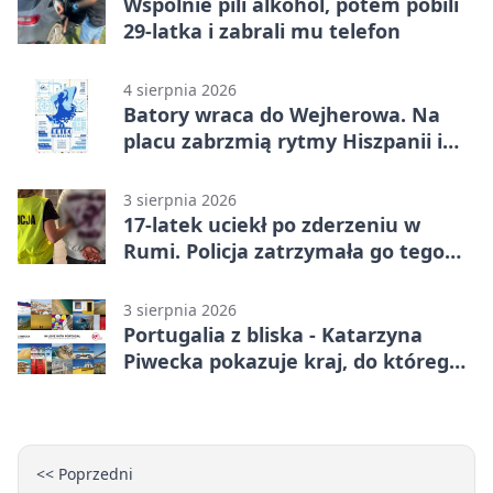
Wspólnie pili alkohol, potem pobili
29-latka i zabrali mu telefon
4 sierpnia 2026
Batory wraca do Wejherowa. Na
placu zabrzmią rytmy Hiszpanii i
Portugalii
3 sierpnia 2026
17-latek uciekł po zderzeniu w
Rumi. Policja zatrzymała go tego
samego wieczoru
3 sierpnia 2026
Portugalia z bliska - Katarzyna
Piwecka pokazuje kraj, do którego
się wraca
<< Poprzedni