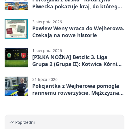
Piwecka pokazuje kraj, do którego
się wraca
3 sierpnia 2026
Powiew Weny wraca do Wejherowa.
Czekają na nowe historie
1 sierpnia 2026
[PIŁKA NOŻNA] Betclic 3. Liga
Grupa 2 (Grupa II): Kotwica Kórnik –
Wikęd Luzino 2:6
31 lipca 2026
Policjantka z Wejherowa pomogła
rannemu rowerzyście. Mężczyzna
miał blisko 3 promile
<< Poprzedni