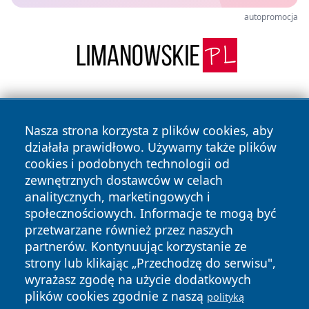
autopromocja
Nasza strona korzysta z plików cookies, aby
działała prawidłowo. Używamy także plików
cookies i podobnych technologii od
zewnętrznych dostawców w celach
Copyright © 2026 wejherowski24.pl Wszystkie prawa
analitycznych, marketingowych i
zastrzeżone.
społecznościowych. Informacje te mogą być
przetwarzane również przez naszych
partnerów. Kontynuując korzystanie ze
Polityka
Polityka
News
Autorzy
strony lub klikając „Przechodzę do serwisu",
Prywatności
Cookies
wyrażasz zgodę na użycie dodatkowych
plików cookies zgodnie z naszą
polityką