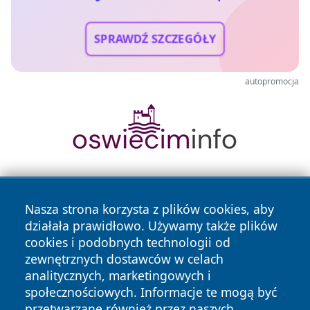
SPRAWDŹ SZCZEGÓŁY
autopromocja
Nasza strona korzysta z plików cookies, aby
działała prawidłowo. Używamy także plików
cookies i podobnych technologii od
zewnętrznych dostawców w celach
Copyright © 2026 wejherowski24.pl Wszystkie prawa
analitycznych, marketingowych i
zastrzeżone.
społecznościowych. Informacje te mogą być
przetwarzane również przez naszych