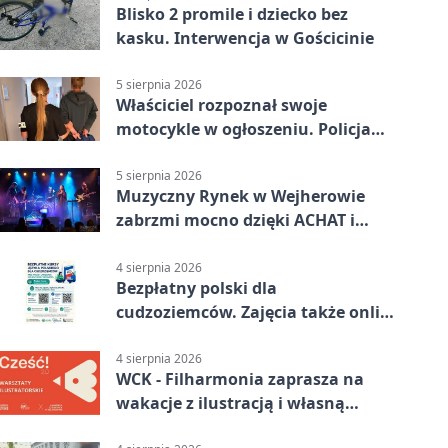
Blisko 2 promile i dziecko bez
kasku. Interwencja w Gościcinie
5 sierpnia 2026
Właściciel rozpoznał swoje
motocykle w ogłoszeniu. Policja
czekała na sprzedawcę
5 sierpnia 2026
Muzyczny Rynek w Wejherowie
zabrzmi mocno dzięki ACHAT i
Samochodówka Band
4 sierpnia 2026
Bezpłatny polski dla
cudzoziemców. Zajęcia także online
z Wejherowa
4 sierpnia 2026
WCK - Filharmonia zaprasza na
wakacje z ilustracją i własną
opowieścią