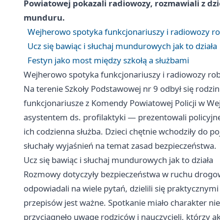
Powiatowej pokazali radiowozy, rozmawiali z dz
munduru.
Wejherowo spotyka funkcjonariuszy i radiowozy ro
Ucz się bawiąc i słuchaj mundurowych jak to działa
Festyn jako most między szkołą a służbami
Wejherowo spotyka funkcjonariuszy i radiowozy rob
Na terenie Szkoły Podstawowej nr 9 odbył się rodzinn
funkcjonariusze z Komendy Powiatowej Policji w We
asystentem ds. profilaktyki — prezentowali policyj
ich codzienna służba. Dzieci chętnie wchodziły do p
słuchały wyjaśnień na temat zasad bezpieczeństwa.
Ucz się bawiąc i słuchaj mundurowych jak to działa
Rozmowy dotyczyły bezpieczeństwa w ruchu drogowy
odpowiadali na wiele pytań, dzielili się praktyczny
przepisów jest ważne. Spotkanie miało charakter nie
przyciągnęło uwagę rodziców i nauczycieli, którzy a