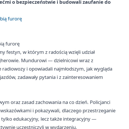
iećmi o bezpieczeństwie i budowali zaufanie do
bią furorę
ią furorę
y festyn, w którym z radością wzięli udział
jherowie. Mundurowi — dzielnicowi wraz z
ne radiowozy i opowiadali najmłodszym, jak wygląda
ojazdów, zadawały pytania i z zainteresowaniem
m oraz zasad zachowania na co dzień. Policjanci
mi wskazówkami i pokazywali, dlaczego przestrzeganie
 tylko edukacyjny, lecz także integracyjny —
ktywnie uczestniczyli w wydarzeniu.