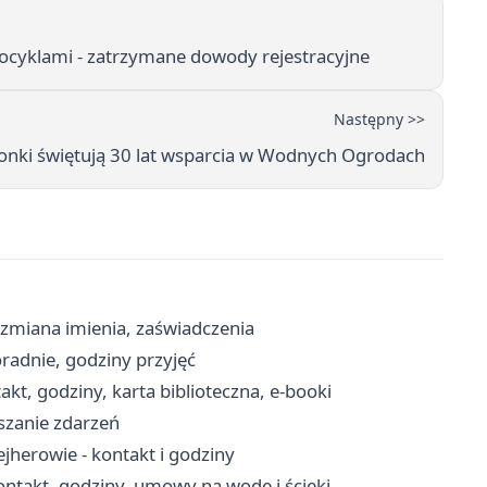
cyklami - zatrzymane dowody rejestracyjne
Następny >>
nki świętują 30 lat wsparcia w Wodnych Ogrodach
 zmiana imienia, zaświadczenia
radnie, godziny przyjęć
kt, godziny, karta biblioteczna, e-booki
aszanie zdarzeń
erowie - kontakt i godziny
ntakt, godziny, umowy na wodę i ścieki