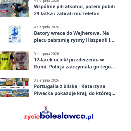
4 sierpnia 2026
Wspólnie pili alkohol, potem pobili
29-latka i zabrali mu telefon
4 sierpnia 2026
Batory wraca do Wejherowa. Na
placu zabrzmią rytmy Hiszpanii i
Portugalii
3 sierpnia 2026
17-latek uciekł po zderzeniu w
Rumi. Policja zatrzymała go tego
samego wieczoru
3 sierpnia 2026
Portugalia z bliska - Katarzyna
Piwecka pokazuje kraj, do którego
się wraca