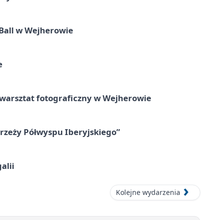
Ball w Wejherowie
e
rsztat fotograficzny w Wejherowie
zeży Półwyspu Iberyjskiego”
alii
Kolejne wydarzenia