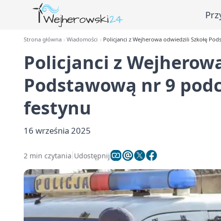
Prz
Strona główna
Wiadomości
Policjanci z Wejherowa odwiedzili Szkołę Po
Policjanci z Wejherowa
Podstawową nr 9 podc
festynu
16 września 2025
2 min czytania
Udostępnij