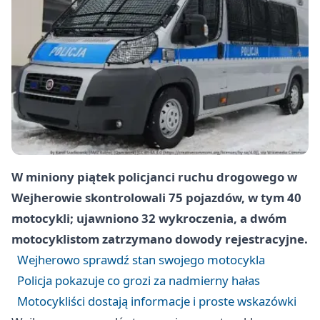
W miniony piątek policjanci ruchu drogowego w
Wejherowie skontrolowali 75 pojazdów, w tym 40
motocykli; ujawniono 32 wykroczenia, a dwóm
motocyklistom zatrzymano dowody rejestracyjne.
Wejherowo sprawdź stan swojego motocykla
Policja pokazuje co grozi za nadmierny hałas
Motocykliści dostają informacje i proste wskazówki