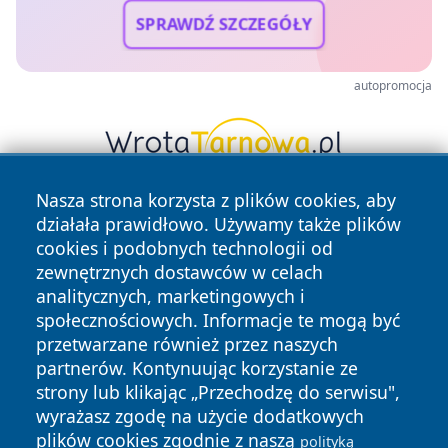
SPRAWDŹ SZCZEGÓŁY
autopromocja
Nasza strona korzysta z plików cookies, aby
działała prawidłowo. Używamy także plików
cookies i podobnych technologii od
zewnętrznych dostawców w celach
analitycznych, marketingowych i
społecznościowych. Informacje te mogą być
Copyright © 2026 wejherowski24.pl Wszystkie prawa
przetwarzane również przez naszych
zastrzeżone.
partnerów. Kontynuując korzystanie ze
strony lub klikając „Przechodzę do serwisu",
Polityka
Polityka
wyrażasz zgodę na użycie dodatkowych
News
Autorzy
Prywatności
Cookies
plików cookies zgodnie z naszą
polityką