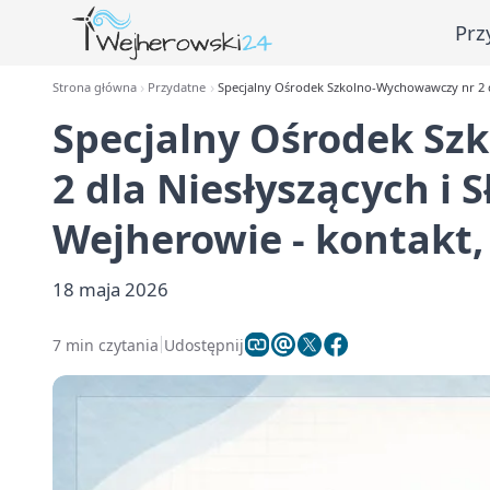
Prz
Strona główna
Przydatne
Specjalny Ośrodek Szkolno-Wychowawczy nr 2 dla
Specjalny Ośrodek Sz
2 dla Niesłyszących i 
Wejherowie - kontakt, 
18 maja 2026
7 min czytania
Udostępnij