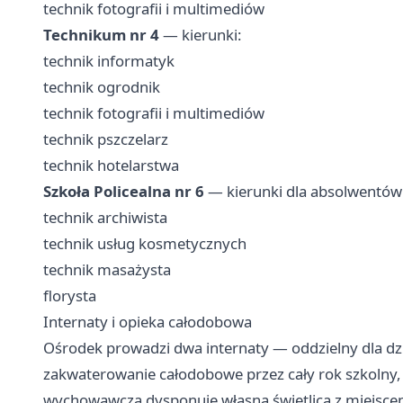
technik fotografii i multimediów
Technikum nr 4
— kierunki:
technik informatyk
technik ogrodnik
technik fotografii i multimediów
technik pszczelarz
technik hotelarstwa
Szkoła Policealna nr 6
— kierunki dla absolwentów 
technik archiwista
technik usług kosmetycznych
technik masażysta
florysta
Internaty i opieka całodobowa
Ośrodek prowadzi dwa internaty — oddzielny dla dz
zakwaterowanie całodobowe przez cały rok szkolny
wychowawcza dysponuje własną świetlicą z miejsce