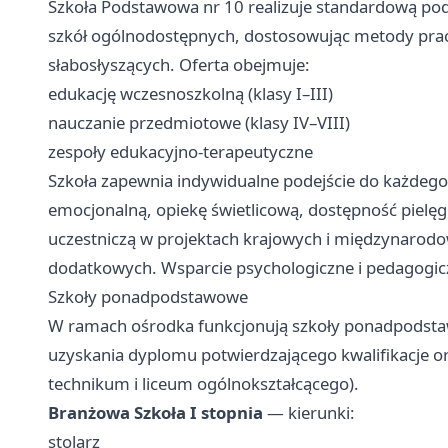
Szkoła Podstawowa nr 10 realizuje standardową 
szkół ogólnodostępnych, dostosowując metody pracy
słabosłyszących. Oferta obejmuje:
edukację wczesnoszkolną (klasy I–III)
nauczanie przedmiotowe (klasy IV–VIII)
zespoły edukacyjno-terapeutyczne
Szkoła zapewnia indywidualne podejście do każdeg
emocjonalną, opiekę świetlicową, dostępność pielęg
uczestniczą w projektach krajowych i międzynarodo
dodatkowych. Wsparcie psychologiczne i pedagogicz
Szkoły ponadpodstawowe
W ramach ośrodka funkcjonują szkoły ponadpodstaw
uzyskania dyplomu potwierdzającego kwalifikacje 
technikum i liceum ogólnokształcącego).
Branżowa Szkoła I stopnia
— kierunki:
stolarz