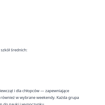
szkół średnich:
iewcząt i dla chłopców — zapewniające
, również w wybrane weekendy. Każda grupa
m do nauki i wypoczynku.