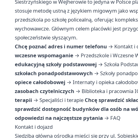
Siestrzyńskiego w Wejherowie to jedyna w Polsce pl
stosuje metodę ustną z językiem migowym jako w
przedszkola po szkołę policealną, oferując komplek
wychowawcze. Głównym celem placówki jest przygo
społeczeństwie słyszącym.
Chcę poznać adres i numer telefonu
→
Kontakt i 
wczesne wspomaganie
→
Przedszkole i Wczesne
edukacyjną szkoły podstawowej
→
Szkoła Podst
szkołach ponadpodstawowych
→
Szkoły ponadp
opiece całodobowej
→
Internaty i opieka całodob
zasobach czytelniczych
→
Biblioteka i pracownia 
terapii
→
Specjaliści i terapie
Chcę sprawdzić skła
sprawdzić dostępność budynków dla osób na w
odpowiedzi na najczęstsze pytania
→
FAQ
Kontakt i dojazd
Siedziba główna ośrodka mieści się przy ul. Sobies