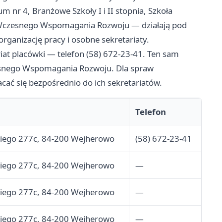
 nr 4, Branżowe Szkoły I i II stopnia, Szkoła
ół Wczesnego Wspomagania Rozwoju — działają pod
ganizację pracy i osobne sekretariaty.
iat placówki — telefon (58) 672-23-41. Ten sam
esnego Wspomagania Rozwoju. Dla spraw
cać się bezpośrednio do ich sekretariatów.
Telefon
skiego 277c, 84-200 Wejherowo
(58) 672-23-41
skiego 277c, 84-200 Wejherowo
—
skiego 277c, 84-200 Wejherowo
—
skiego 277c, 84-200 Wejherowo
—