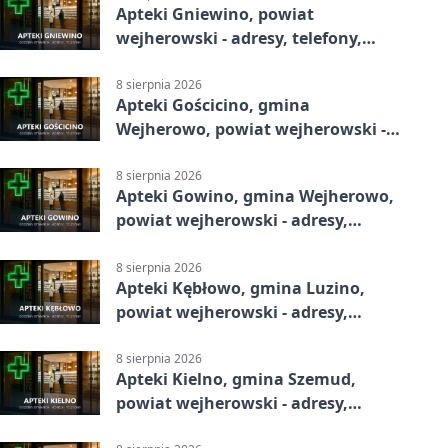
Apteki Gniewino, powiat
wejherowski - adresy, telefony,
godziny otwarcia
8 sierpnia 2026
Apteki Gościcino, gmina
Wejherowo, powiat wejherowski -
adresy, telefony, godziny otwarcia
8 sierpnia 2026
Apteki Gowino, gmina Wejherowo,
powiat wejherowski - adresy,
telefony, godziny otwarcia
8 sierpnia 2026
Apteki Kębłowo, gmina Luzino,
powiat wejherowski - adresy,
telefony, godziny otwarcia
8 sierpnia 2026
Apteki Kielno, gmina Szemud,
powiat wejherowski - adresy,
telefony, godziny otwarcia