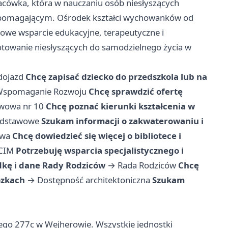
acówka, która w nauczaniu osób niesłyszących
spomagającym. Ośrodek kształci wychowanków od
sowe wsparcie edukacyjne, terapeutyczne i
towanie niesłyszących do samodzielnego życia w
dojazd
Chcę zapisać dziecko do przedszkola lub na
 Wspomaganie Rozwoju
Chcę sprawdzić ofertę
awowa nr 10
Chcę poznać kierunki kształcenia w
odstawowe
Szukam informacji o zakwaterowaniu i
owa
Chcę dowiedzieć się więcej o bibliotece i
ICIM
Potrzebuję wsparcia specjalistycznego i
dkę i dane Rady Rodziców
→
Rada Rodziców
Chcę
ózkach
→
Dostępność architektoniczna
Szukam
kiego 277c w Wejherowie. Wszystkie jednostki