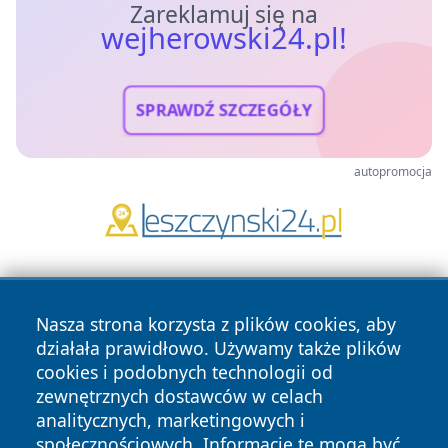
Zareklamuj się na
wejherowski24.pl!
SPRAWDŹ SZCZEGÓŁY
autopromocja
Nasza strona korzysta z plików cookies, aby
działała prawidłowo. Używamy także plików
cookies i podobnych technologii od
zewnętrznych dostawców w celach
Copyright © 2026 wejherowski24.pl Wszystkie prawa
analitycznych, marketingowych i
zastrzeżone.
społecznościowych. Informacje te mogą być