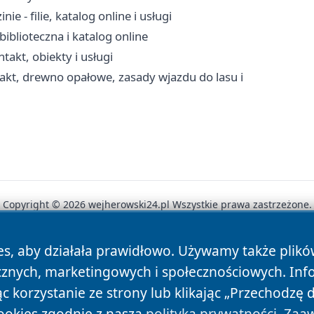
e - filie, katalog online i usługi
iblioteczna i katalog online
akt, obiekty i usługi
ntakt, drewno opałowe, zasady wjazdu do lasu i
Copyright © 2026 wejherowski24.pl Wszystkie prawa zastrzeżone.
es, aby działała prawidłowo. Używamy także plik
News
Autorzy
Polityka Prywatności
Polityka Cookie
cznych, marketingowych i społecznościowych. Inf
 korzystanie ze strony lub klikając „Przechodzę 
ookies zgodnie z naszą
polityką prywatności
.
Zaaw