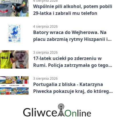
4 sierpnia 2026
Wspólnie pili alkohol, potem pobili
29-latka i zabrali mu telefon
4 sierpnia 2026
Batory wraca do Wejherowa. Na
placu zabrzmią rytmy Hiszpanii i
Portugalii
3 sierpnia 2026
17-latek uciekł po zderzeniu w
Rumi. Policja zatrzymała go tego
samego wieczoru
3 sierpnia 2026
Portugalia z bliska - Katarzyna
Piwecka pokazuje kraj, do którego
się wraca