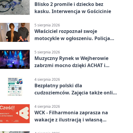
Blisko 2 promile i dziecko bez
kasku. Interwencja w Gościcinie
5 sierpnia 2026
Właściciel rozpoznał swoje
motocykle w ogłoszeniu. Policja
czekała na sprzedawcę
5 sierpnia 2026
Muzyczny Rynek w Wejherowie
zabrzmi mocno dzięki ACHAT i
Samochodówka Band
4 sierpnia 2026
Bezpłatny polski dla
cudzoziemców. Zajęcia także online
z Wejherowa
4 sierpnia 2026
WCK - Filharmonia zaprasza na
wakacje z ilustracją i własną
opowieścią