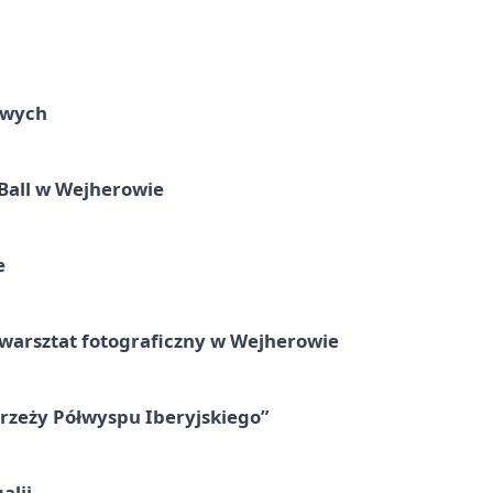
owych
Ball w Wejherowie
e
rsztat fotograficzny w Wejherowie
zeży Półwyspu Iberyjskiego”
alii