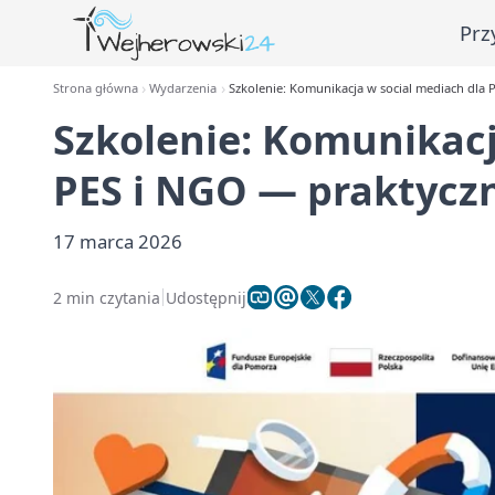
Prz
Strona główna
Wydarzenia
Szkolenie: Komunikacja w social mediach dla 
Szkolenie: Komunikacj
PES i NGO — praktycz
17 marca 2026
2 min czytania
Udostępnij