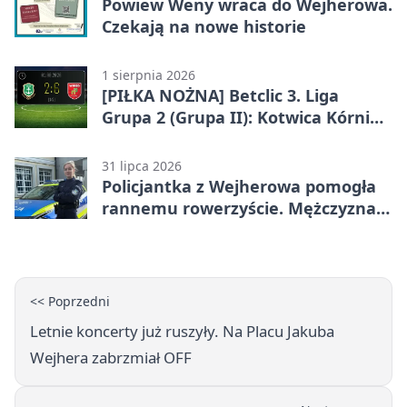
Powiew Weny wraca do Wejherowa.
Czekają na nowe historie
1 sierpnia 2026
[PIŁKA NOŻNA] Betclic 3. Liga
Grupa 2 (Grupa II): Kotwica Kórnik –
Wikęd Luzino 2:6
31 lipca 2026
Policjantka z Wejherowa pomogła
rannemu rowerzyście. Mężczyzna
miał blisko 3 promile
<< Poprzedni
Letnie koncerty już ruszyły. Na Placu Jakuba
Wejhera zabrzmiał OFF