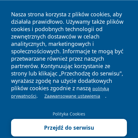
Nasza strona korzysta z plików cookies, aby
działała prawidłowo. Używamy także plików
cookies i podobnych technologii od
zewnętrznych dostawców w celach
analitycznych, marketingowych i
Copyright © 2026 wejherowski24.pl Wszystkie prawa
społecznościowych. Informacje te mogą być
zastrzeżone.
przetwarzane również przez naszych
partnerów. Kontynuując korzystanie ze
strony lub klikając „Przechodzę do serwisu",
Polityka
Polityka
News
Autorzy
wyrażasz zgodę na użycie dodatkowych
Prywatności
Cookies
plików cookies zgodnie z naszą
polityką
.
.
prywatności
Zaawansowane ustawienia
Polityka Cookies
Przejdź do serwisu