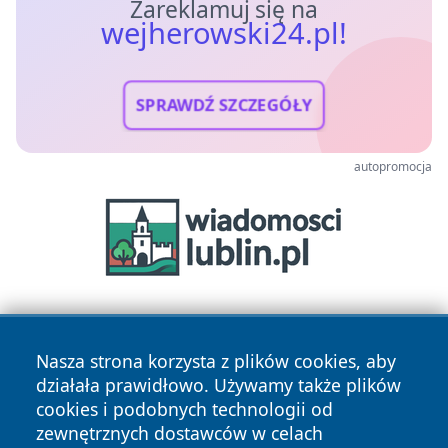
Zareklamuj się na
wejherowski24.pl!
SPRAWDŹ SZCZEGÓŁY
autopromocja
Nasza strona korzysta z plików cookies, aby
działała prawidłowo. Używamy także plików
cookies i podobnych technologii od
zewnętrznych dostawców w celach
Copyright © 2026 wejherowski24.pl Wszystkie prawa