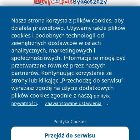
Nasza strona korzysta z plików cookies, aby
działała prawidłowo. Używamy także plików
cookies i podobnych technologii od
zewnętrznych dostawców w celach
analitycznych, marketingowych i
Copyright © 2026 wejherowski24.pl Wszystkie prawa
społecznościowych. Informacje te mogą być
zastrzeżone.
przetwarzane również przez naszych
partnerów. Kontynuując korzystanie ze
strony lub klikając „Przechodzę do serwisu",
Polityka
Polityka
wyrażasz zgodę na użycie dodatkowych
News
Autorzy
Prywatności
Cookies
plików cookies zgodnie z naszą
polityką
.
.
prywatności
Zaawansowane ustawienia
Polityka Cookies
Przejdź do serwisu