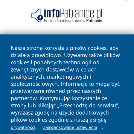
Nasza strona korzysta z plików cookies, aby
działała prawidłowo. Używamy także plików
cookies i podobnych technologii od
zewnętrznych dostawców w celach
Copyright © 2026 wejherowski24.pl Wszystkie prawa
analitycznych, marketingowych i
zastrzeżone.
społecznościowych. Informacje te mogą być
przetwarzane również przez naszych
partnerów. Kontynuując korzystanie ze
Polityka
Polityka
News
Autorzy
strony lub klikając „Przechodzę do serwisu",
Prywatności
Cookies
wyrażasz zgodę na użycie dodatkowych
plików cookies zgodnie z naszą
polityką
.
.
prywatności
Zaawansowane ustawienia