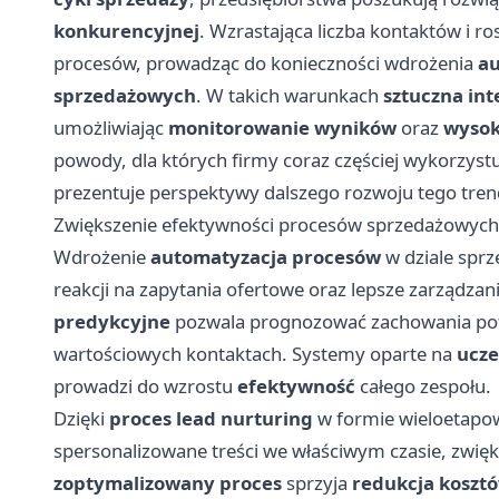
konkurencyjnej
. Wzrastająca liczba kontaktów i 
procesów, prowadząc do konieczności wdrożenia
au
sprzedażowych
. W takich warunkach
sztuczna int
umożliwiając
monitorowanie wyników
oraz
wysok
powody, dla których firmy coraz częściej wykorzyst
prezentuje perspektywy dalszego rozwoju tego tren
Zwiększenie efektywności procesów sprzedażowych 
Wdrożenie
automatyzacja procesów
w dziale sprz
reakcji na zapytania ofertowe oraz lepsze zarządza
predykcyjne
pozwala prognozować zachowania potenc
wartościowych kontaktach. Systemy oparte na
ucz
prowadzi do wzrostu
efektywność
całego zespołu.
Dzięki
proces lead nurturing
w formie wieloetapow
spersonalizowane treści we właściwym czasie, zwięk
zoptymalizowany proces
sprzyja
redukcja koszt