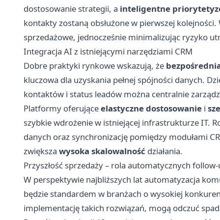
dostosowanie strategii, a
inteligentne priorytety
kontakty zostaną obsłużone w pierwszej kolejności. 
sprzedażowe, jednocześnie minimalizując ryzyko utr
Integracja AI z istniejącymi narzędziami CRM
Dobre praktyki rynkowe wskazują, że
bezpośrednia
kluczowa dla uzyskania pełnej spójności danych. Dzię
kontaktów i status leadów można centralnie zarząd
Platformy oferujące
elastyczne dostosowanie
i
sz
szybkie wdrożenie w istniejącej infrastrukturze IT.
danych oraz synchronizację pomiędzy modułami CRM
zwiększa
wysoka skalowalność
działania.
Przyszłość sprzedaży – rola automatycznych follow
W perspektywie najbliższych lat automatyzacja kom
będzie standardem w branżach o wysokiej konkurency
implementację takich rozwiązań, mogą odczuć spadek