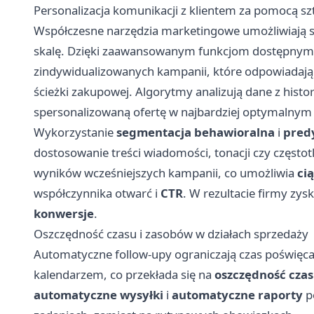
Personalizacja komunikacji z klientem za pomocą sztu
Współczesne narzędzia marketingowe umożliwiają 
skalę. Dzięki zaawansowanym funkcjom dostępnym
zindywidualizowanych kampanii, które odpowiadają 
ścieżki zakupowej. Algorytmy analizują dane z histori
spersonalizowaną ofertę w najbardziej optymalny
Wykorzystanie
segmentacja behawioralna
i
pred
dostosowanie treści wiadomości, tonacji czy częstot
wyników wcześniejszych kampanii, co umożliwia
ci
współczynnika otwarć i
CTR
. W rezultacie firmy zys
konwersje
.
Oszczędność czasu i zasobów w działach sprzedaży
Automatyczne follow-upy ograniczają czas poświęca
kalendarzem, co przekłada się na
oszczędność cza
automatyczne wysyłki
i
automatyczne raporty
p