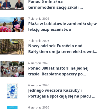
Ponad 5 mln zł na
termomodernizację szkół i
obiektów w Wejherowie
7 sierpnia 2026
Plaża w Lubiatowie zamieniła się w
lekcję bezpieczeństwa
7 sierpnia 2026
Nowy odcinek EuroVelo nad
Bałtykiem omija teren elektrowni
jądrowej
6 sierpnia 2026
Ponad 380 lat historii na jednej
trasie. Bezpłatne spacery po
Wejherowie
6 sierpnia 2026
Jednego wieczoru Kaszuby i
Portugalia spotkają się na placu w
Wejherowie
6 sierpnia 2026