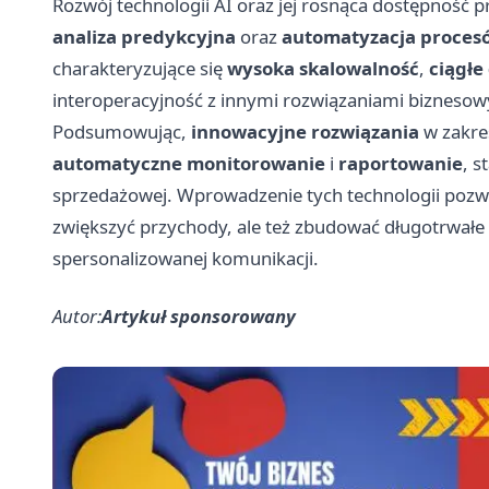
Rozwój technologii AI oraz jej rosnąca dostępność pr
analiza predykcyjna
oraz
automatyzacja proces
charakteryzujące się
wysoka skalowalność
,
ciągłe
interoperacyjność z innymi rozwiązaniami biznesow
Podsumowując,
innowacyjne rozwiązania
w zakre
automatyczne monitorowanie
i
raportowanie
, s
sprzedażowej. Wprowadzenie tych technologii pozwa
zwiększyć przychody, ale też zbudować długotrwałe re
spersonalizowanej komunikacji.
Autor:
Artykuł sponsorowany