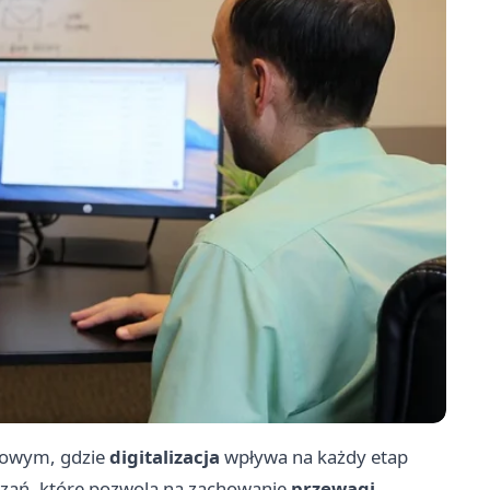
sowym, gdzie
digitalizacja
wpływa na każdy etap
ązań, które pozwolą na zachowanie
przewagi