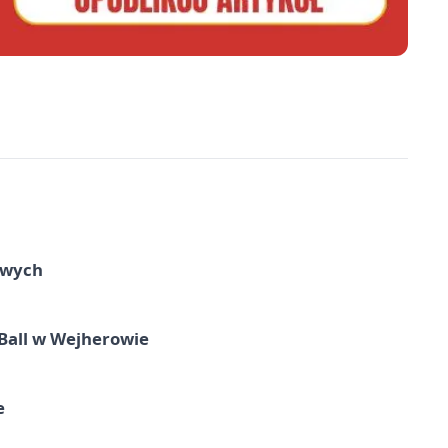
owych
Ball w Wejherowie
e