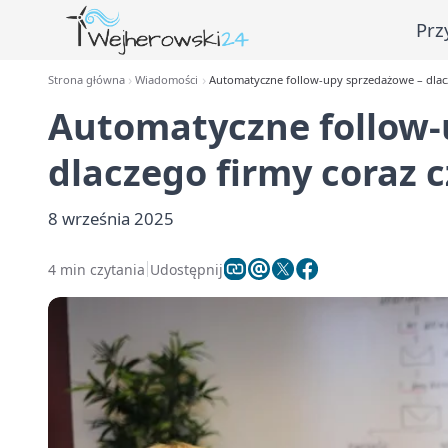
Prz
Strona główna
Wiadomości
Automatyczne follow-upy sprzedażowe – dlacze
Automatyczne follow-
dlaczego firmy coraz c
8 września 2025
4 min czytania
Udostępnij