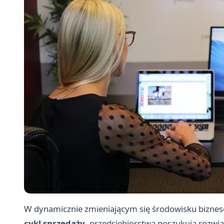
W dynamicznie zmieniającym się środowisku bizne
cykl sprzedaży
, przedsiębiorstwa poszukują rozwi