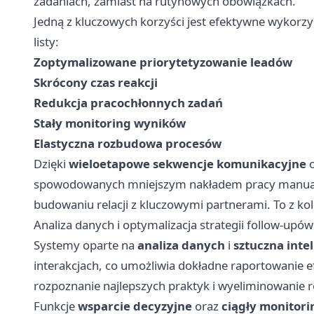
zadaniach, zamiast na rutynowych obowiązkach.
Jedną z kluczowych korzyści jest efektywne wykorz
listy:
Zoptymalizowane priorytetyzowanie leadów
Skrócony czas reakcji
Redukcja pracochłonnych zadań
Stały monitoring wyników
Elastyczna rozbudowa procesów
Dzięki
wieloetapowe sekwencje komunikacyjne
o
spowodowanych mniejszym nakładem pracy manualne
budowaniu relacji z kluczowymi partnerami. To z k
Analiza danych i optymalizacja strategii follow-upów
Systemy oparte na
analiza danych
i
sztuczna inte
interakcjach, co umożliwia dokładne raportowanie e
rozpoznanie najlepszych praktyk i wyeliminowanie 
Funkcje
wsparcie decyzyjne
oraz
ciągły monitori