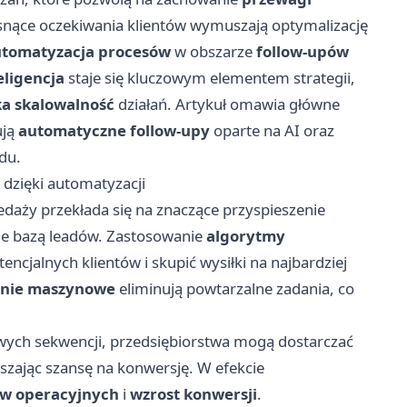
rosnące oczekiwania klientów wymuszają optymalizację
tomatyzacja procesów
w obszarze
follow-upów
eligencja
staje się kluczowym elementem strategii,
a skalowalność
działań. Artykuł omawia główne
ują
automatyczne follow-upy
oparte na AI oraz
du.
dzięki automatyzacji
edaży przekłada się na znaczące przyspieszenie
nie bazą leadów. Zastosowanie
algorytmy
jalnych klientów i skupić wysiłki na najbardziej
enie maszynowe
eliminują powtarzalne zadania, co
ych sekwencji, przedsiębiorstwa mogą dostarczać
szając szansę na konwersję. W efekcie
ów operacyjnych
i
wzrost konwersji
.