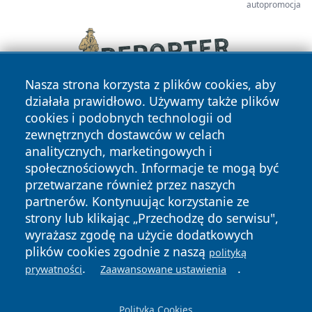
autopromocja
Nasza strona korzysta z plików cookies, aby
działała prawidłowo. Używamy także plików
cookies i podobnych technologii od
zewnętrznych dostawców w celach
analitycznych, marketingowych i
społecznościowych. Informacje te mogą być
przetwarzane również przez naszych
Copyright © 2026 wejherowski24.pl Wszystkie prawa
partnerów. Kontynuując korzystanie ze
zastrzeżone.
strony lub klikając „Przechodzę do serwisu",
wyrażasz zgodę na użycie dodatkowych
plików cookies zgodnie z naszą
polityką
Polityka
Polityka
.
.
News
Autorzy
prywatności
Zaawansowane ustawienia
Prywatności
Cookies
Polityka Cookies