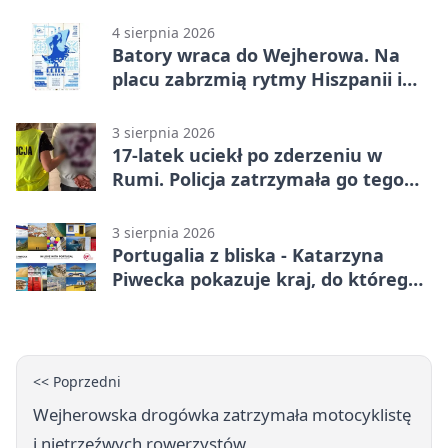
4 sierpnia 2026
Batory wraca do Wejherowa. Na
placu zabrzmią rytmy Hiszpanii i
Portugalii
3 sierpnia 2026
17-latek uciekł po zderzeniu w
Rumi. Policja zatrzymała go tego
samego wieczoru
3 sierpnia 2026
Portugalia z bliska - Katarzyna
Piwecka pokazuje kraj, do którego
się wraca
<< Poprzedni
Wejherowska drogówka zatrzymała motocyklistę
i nietrzeźwych rowerzystów