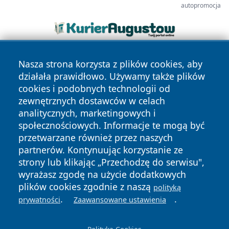
autopromocja
Nasza strona korzysta z plików cookies, aby
działała prawidłowo. Używamy także plików
cookies i podobnych technologii od
zewnętrznych dostawców w celach
analitycznych, marketingowych i
Copyright © 2026 wejherowski24.pl Wszystkie prawa
społecznościowych. Informacje te mogą być
zastrzeżone.
przetwarzane również przez naszych
partnerów. Kontynuując korzystanie ze
strony lub klikając „Przechodzę do serwisu",
Polityka
Polityka
News
Autorzy
wyrażasz zgodę na użycie dodatkowych
Prywatności
Cookies
plików cookies zgodnie z naszą
polityką
.
.
prywatności
Zaawansowane ustawienia