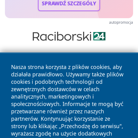
SPRAWDŹ SZCZEGÓŁY
autopromocja
Nasza strona korzysta z plików cookies, aby
działała prawidłowo. Używamy także plików
cookies i podobnych technologii od
zewnętrznych dostawców w celach
Copyright © 2026 wejherowski24.pl Wszystkie prawa
analitycznych, marketingowych i
zastrzeżone.
społecznościowych. Informacje te mogą być
przetwarzane również przez naszych
partnerów. Kontynuując korzystanie ze
Polityka
Polityka
News
Autorzy
strony lub klikając „Przechodzę do serwisu",
Prywatności
Cookies
wyrażasz zgodę na użycie dodatkowych