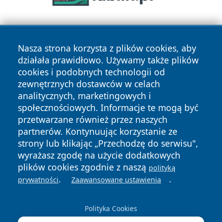
Nasza strona korzysta z plików cookies, aby
działała prawidłowo. Używamy także plików
cookies i podobnych technologii od
zewnętrznych dostawców w celach
Copyright © 2026 wejherowski24.pl Wszystkie prawa
analitycznych, marketingowych i
zastrzeżone.
społecznościowych. Informacje te mogą być
przetwarzane również przez naszych
partnerów. Kontynuując korzystanie ze
Polityka
Polityka
News
Autorzy
strony lub klikając „Przechodzę do serwisu",
Prywatności
Cookies
wyrażasz zgodę na użycie dodatkowych
plików cookies zgodnie z naszą
polityką
.
.
prywatności
Zaawansowane ustawienia
Polityka Cookies