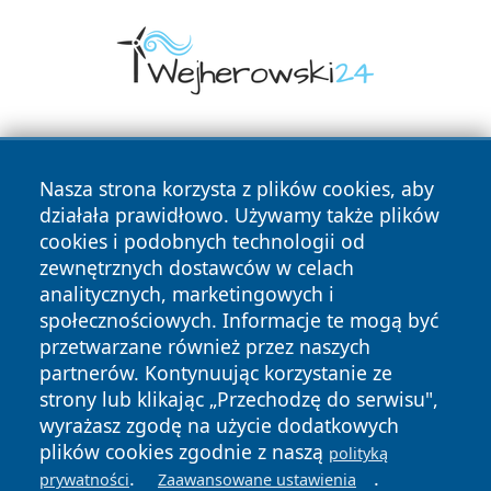
Nasza strona korzysta z plików cookies, aby
działała prawidłowo. Używamy także plików
cookies i podobnych technologii od
zewnętrznych dostawców w celach
Copyright © 2026 wejherowski24.pl Wszystkie prawa
analitycznych, marketingowych i
zastrzeżone.
społecznościowych. Informacje te mogą być
przetwarzane również przez naszych
partnerów. Kontynuując korzystanie ze
Polityka
Polityka
News
Autorzy
strony lub klikając „Przechodzę do serwisu",
Prywatności
Cookies
wyrażasz zgodę na użycie dodatkowych
plików cookies zgodnie z naszą
polityką
.
.
prywatności
Zaawansowane ustawienia