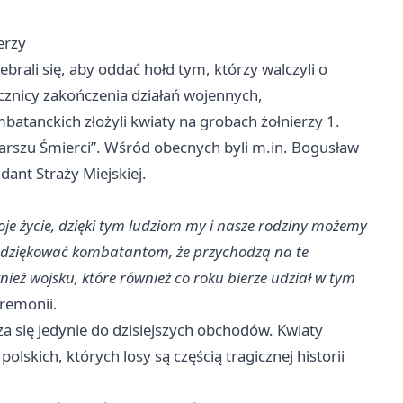
erzy
rali się, aby oddać hołd tym, którzy walczyli o
znicy zakończenia działań wojennych,
mbatanckich złożyli kwiaty na grobach żołnierzy 1.
arszu Śmierci”. Wśród obecnych byli m.in. Bogusław
ant Straży Miejskiej.
oje życie, dzięki tym ludziom my i nasze rodziny możemy
podziękować kombatantom, że przychodzą na te
nież wojsku, które również co roku bierze udział w tym
remonii.
a się jedynie do dzisiejszych obchodów. Kwiaty
olskich, których losy są częścią tragicznej historii