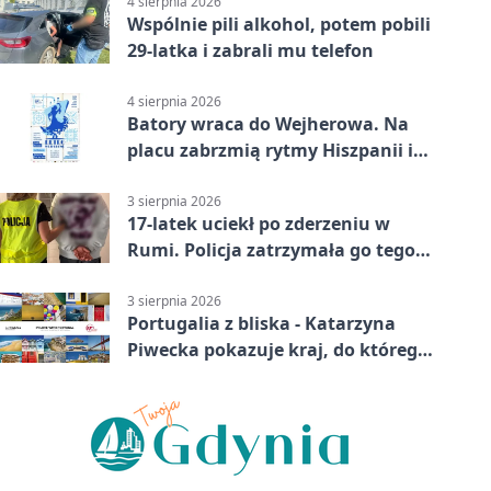
4 sierpnia 2026
Wspólnie pili alkohol, potem pobili
29-latka i zabrali mu telefon
4 sierpnia 2026
Batory wraca do Wejherowa. Na
placu zabrzmią rytmy Hiszpanii i
Portugalii
3 sierpnia 2026
17-latek uciekł po zderzeniu w
Rumi. Policja zatrzymała go tego
samego wieczoru
3 sierpnia 2026
Portugalia z bliska - Katarzyna
Piwecka pokazuje kraj, do którego
się wraca