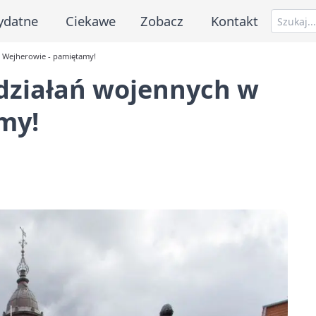
ydatne
Ciekawe
Zobacz
Kontakt
w Wejherowie - pamiętamy!
 działań wojennych w
my!