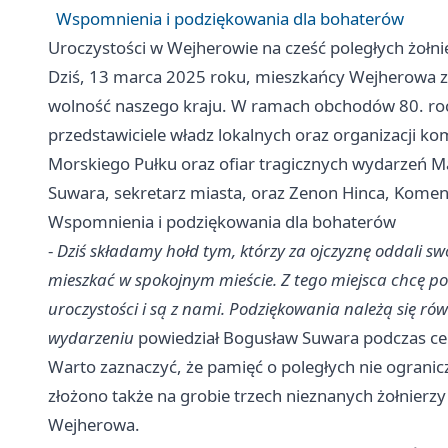
Wspomnienia i podziękowania dla bohaterów
Uroczystości w Wejherowie na cześć poległych żołni
Dziś, 13 marca 2025 roku, mieszkańcy Wejherowa zeb
wolność naszego kraju. W ramach obchodów 80. roc
przedstawiciele władz lokalnych oraz organizacji ko
Morskiego Pułku oraz ofiar tragicznych wydarzeń M
Suwara, sekretarz miasta, oraz Zenon Hinca, Komend
Wspomnienia i podziękowania dla bohaterów
-
Dziś składamy hołd tym, którzy za ojczyznę oddali sw
mieszkać w spokojnym mieście. Z tego miejsca chcę 
uroczystości i są z nami. Podziękowania należą się rów
wydarzeniu
powiedział Bogusław Suwara podczas ce
Warto zaznaczyć, że pamięć o poległych nie ogranicz
złożono także na grobie trzech nieznanych żołnierzy p
Wejherowa.