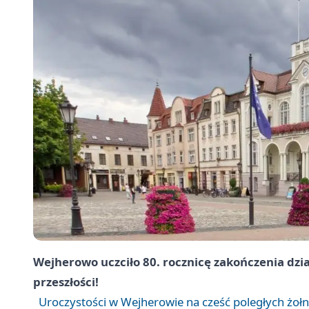
Wejherowo
uczciło 80. rocznicę zakończenia dz
przeszłości!
Uroczystości w Wejherowie na cześć poległych żołn