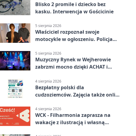
Blisko 2 promile i dziecko bez
kasku. Interwencja w Gościcinie
5 sierpnia 2026
Właściciel rozpoznał swoje
motocykle w ogłoszeniu. Policja
czekała na sprzedawcę
5 sierpnia 2026
Muzyczny Rynek w Wejherowie
zabrzmi mocno dzięki ACHAT i
Samochodówka Band
4 sierpnia 2026
Bezpłatny polski dla
cudzoziemców. Zajęcia także online
z Wejherowa
4 sierpnia 2026
WCK - Filharmonia zaprasza na
wakacje z ilustracją i własną
opowieścią