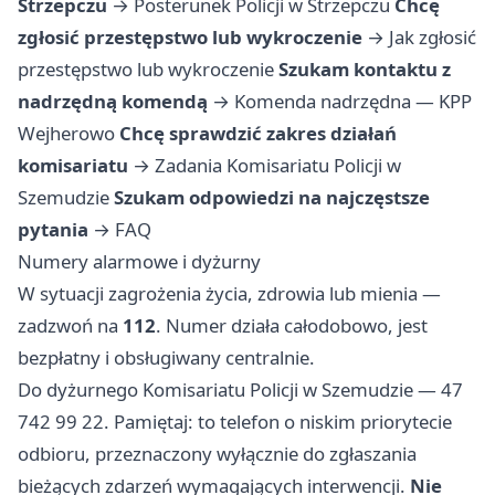
Strzepczu
→
Posterunek Policji w Strzepczu
Chcę
zgłosić przestępstwo lub wykroczenie
→
Jak zgłosić
przestępstwo lub wykroczenie
Szukam kontaktu z
nadrzędną komendą
→
Komenda nadrzędna — KPP
Wejherowo
Chcę sprawdzić zakres działań
komisariatu
→
Zadania Komisariatu Policji w
Szemudzie
Szukam odpowiedzi na najczęstsze
pytania
→
FAQ
Numery alarmowe i dyżurny
W sytuacji zagrożenia życia, zdrowia lub mienia —
zadzwoń na
112
. Numer działa całodobowo, jest
bezpłatny i obsługiwany centralnie.
Do dyżurnego Komisariatu Policji w Szemudzie — 47
742 99 22. Pamiętaj: to telefon o niskim priorytecie
odbioru, przeznaczony wyłącznie do zgłaszania
bieżących zdarzeń wymagających interwencji.
Nie