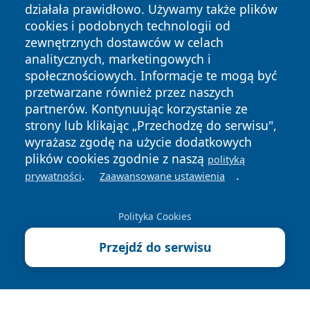
działała prawidłowo. Używamy także plików
cookies i podobnych technologii od
zewnętrznych dostawców w celach
analitycznych, marketingowych i
społecznościowych. Informacje te mogą być
Copyright © 2026 wejherowski24.pl Wszystkie prawa
przetwarzane również przez naszych
zastrzeżone.
partnerów. Kontynuując korzystanie ze
strony lub klikając „Przechodzę do serwisu",
wyrażasz zgodę na użycie dodatkowych
Polityka
Polityka
News
Autorzy
plików cookies zgodnie z naszą
polityką
Prywatności
Cookies
.
.
prywatności
Zaawansowane ustawienia
Polityka Cookies
Przejdź do serwisu