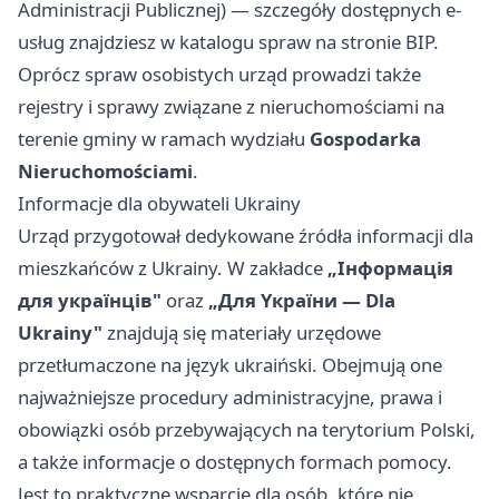
Administracji Publicznej) — szczegóły dostępnych e-
usług znajdziesz w katalogu spraw na stronie BIP.
Oprócz spraw osobistych urząd prowadzi także
rejestry i sprawy związane z nieruchomościami na
terenie gminy w ramach wydziału
Gospodarka
Nieruchomościami
.
Informacje dla obywateli Ukrainy
Urząd przygotował dedykowane źródła informacji dla
mieszkańców z Ukrainy. W zakładce
„Iнфopмaцiя
для yкpaїнцiв"
oraz
„Для Yкpaїни — Dla
Ukrainy"
znajdują się materiały urzędowe
przetłumaczone na język ukraiński. Obejmują one
najważniejsze procedury administracyjne, prawa i
obowiązki osób przebywających na terytorium Polski,
a także informacje o dostępnych formach pomocy.
Jest to praktyczne wsparcie dla osób, które nie