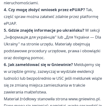
nieruchomościami.
4. Czy mogę złożyć wniosek przez ePUAP?
Tak,
część spraw można załatwić zdalnie przez platformę
ePUAP.
5. Gdzie znajdę informacje po ukraińsku?
W sekcji
„Iнфopмaцiя для yкpaїнцiв" lub „Для Yкpaїни — Dla
Ukrainy" na stronie urzędu. Materiały obejmują
podstawowe procedury urzędowe, prawa i obowiązki
oraz dostępną pomoc.
6. Jak zameldować się w Gniewinie?
Meldujemy się
w urzędzie gminy, zazwyczaj w wydziale ewidencji
ludności lub bezpośrednio w USC jeśli meldunek wiąże
się ze zmianą miejsca zamieszkania w trakcie
zawierania małżeństwa.
Materiał źródłowy stanowiła strona www.gniewino.pl.
Dane mogą się zmieniać; pamiętaj, warto sprawdzić je