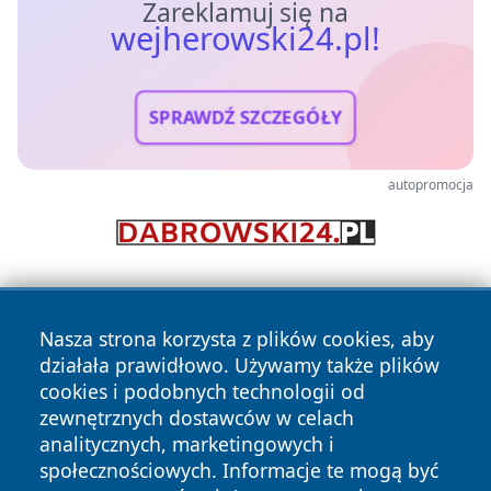
Zareklamuj się na
wejherowski24.pl!
SPRAWDŹ SZCZEGÓŁY
autopromocja
Nasza strona korzysta z plików cookies, aby
działała prawidłowo. Używamy także plików
cookies i podobnych technologii od
zewnętrznych dostawców w celach
Copyright © 2026 wejherowski24.pl Wszystkie prawa
analitycznych, marketingowych i
zastrzeżone.
społecznościowych. Informacje te mogą być