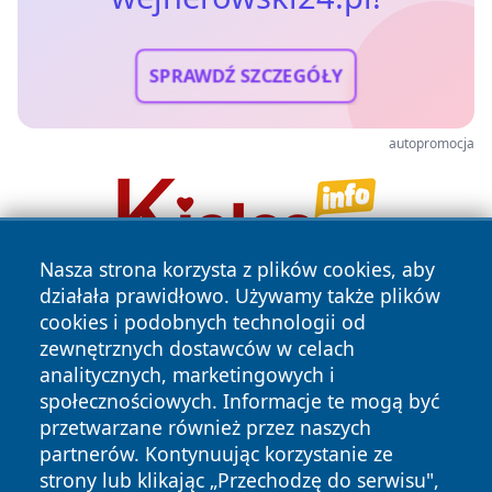
SPRAWDŹ SZCZEGÓŁY
autopromocja
Nasza strona korzysta z plików cookies, aby
działała prawidłowo. Używamy także plików
cookies i podobnych technologii od
zewnętrznych dostawców w celach
analitycznych, marketingowych i
społecznościowych. Informacje te mogą być
przetwarzane również przez naszych
Copyright © 2026 wejherowski24.pl Wszystkie prawa
zastrzeżone.
partnerów. Kontynuując korzystanie ze
strony lub klikając „Przechodzę do serwisu",