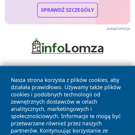
SPRAWDŹ SZCZEGÓŁY
autopromocja
Nasza strona korzysta z plików cookies, aby
działała prawidłowo. Używamy także plików
cookies i podobnych technologii od
zewnętrznych dostawców w celach
Copyright © 2026 wejherowski24.pl Wszystkie prawa
analitycznych, marketingowych i
zastrzeżone.
społecznościowych. Informacje te mogą być
przetwarzane również przez naszych
partnerów. Kontynuując korzystanie ze
Polityka
Polityka
News
Autorzy