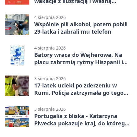
wakacje z ilustracją i własną
opowieścią
4 sierpnia 2026
Wspólnie pili alkohol, potem pobili
29-latka i zabrali mu telefon
4 sierpnia 2026
Batory wraca do Wejherowa. Na
placu zabrzmią rytmy Hiszpanii i
Portugalii
3 sierpnia 2026
17-latek uciekł po zderzeniu w
Rumi. Policja zatrzymała go tego
samego wieczoru
3 sierpnia 2026
Portugalia z bliska - Katarzyna
Piwecka pokazuje kraj, do którego
się wraca