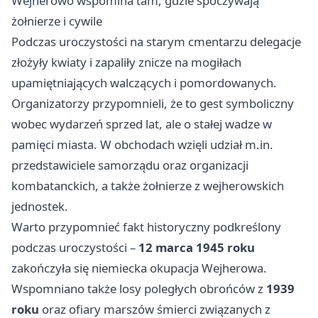
Wejherowo wspomina tam, gdzie spoczywają
żołnierze i cywile
Podczas uroczystości na starym cmentarzu delegacje
złożyły kwiaty i zapaliły znicze na mogiłach
upamiętniających walczących i pomordowanych.
Organizatorzy przypomnieli, że to gest symboliczny
wobec wydarzeń sprzed lat, ale o stałej wadze w
pamięci miasta. W obchodach wzięli udział m.in.
przedstawiciele samorządu oraz organizacji
kombatanckich, a także żołnierze z wejherowskich
jednostek.
Warto przypomnieć fakt historyczny podkreślony
podczas uroczystości –
12 marca 1945 roku
zakończyła się niemiecka okupacja Wejherowa.
Wspomniano także losy poległych obrońców z
1939
roku
oraz ofiary marszów śmierci związanych z