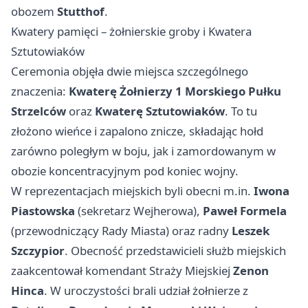
obozem
Stutthof
.
Kwatery pamięci – żołnierskie groby i Kwatera
Sztutowiaków
Ceremonia objęła dwie miejsca szczególnego
znaczenia:
Kwaterę Żołnierzy 1 Morskiego Pułku
Strzelców
oraz
Kwaterę Sztutowiaków
. To tu
złożono wieńce i zapalono znicze, składając hołd
zarówno poległym w boju, jak i zamordowanym w
obozie koncentracyjnym pod koniec wojny.
W reprezentacjach miejskich byli obecni m.in.
Iwona
Piastowska
(sekretarz Wejherowa),
Paweł Formela
(przewodniczący Rady Miasta) oraz radny
Leszek
Szczypior
. Obecność przedstawicieli służb miejskich
zaakcentował komendant Straży Miejskiej
Zenon
Hinca
. W uroczystości brali udział żołnierze z