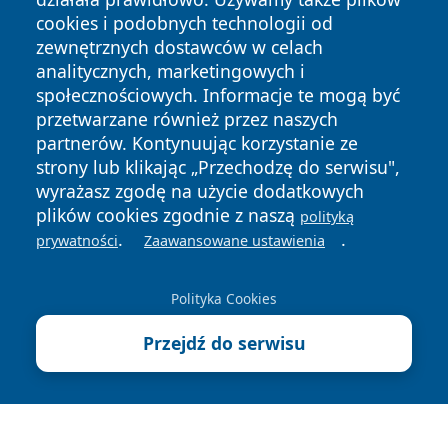
cookies i podobnych technologii od
zewnętrznych dostawców w celach
analitycznych, marketingowych i
społecznościowych. Informacje te mogą być
Copyright © 2026 wejherowski24.pl Wszystkie prawa
przetwarzane również przez naszych
zastrzeżone.
partnerów. Kontynuując korzystanie ze
strony lub klikając „Przechodzę do serwisu",
Polityka
Polityka
wyrażasz zgodę na użycie dodatkowych
News
Autorzy
Prywatności
Cookies
plików cookies zgodnie z naszą
polityką
.
.
prywatności
Zaawansowane ustawienia
Polityka Cookies
Przejdź do serwisu