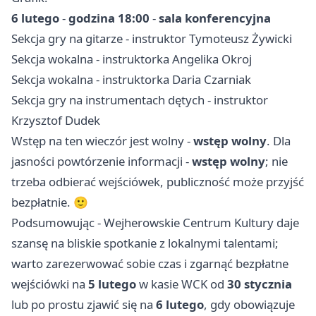
6 lutego
-
godzina 18:00
-
sala konferencyjna
Sekcja gry na gitarze - instruktor Tymoteusz Żywicki
Sekcja wokalna - instruktorka Angelika Okroj
Sekcja wokalna - instruktorka Daria Czarniak
Sekcja gry na instrumentach dętych - instruktor
Krzysztof Dudek
Wstęp na ten wieczór jest wolny -
wstęp wolny
. Dla
jasności powtórzenie informacji -
wstęp wolny
; nie
trzeba odbierać wejściówek, publiczność może przyjść
bezpłatnie. 🙂
Podsumowując - Wejherowskie Centrum Kultury daje
szansę na bliskie spotkanie z lokalnymi talentami;
warto zarezerwować sobie czas i zgarnąć bezpłatne
wejściówki na
5 lutego
w kasie WCK od
30 stycznia
lub po prostu zjawić się na
6 lutego
, gdy obowiązuje