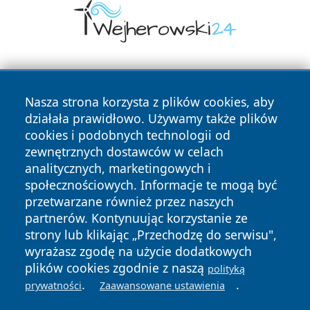
Nasza strona korzysta z plików cookies, aby
działała prawidłowo. Używamy także plików
cookies i podobnych technologii od
zewnętrznych dostawców w celach
Copyright © 2026 wejherowski24.pl Wszystkie prawa
analitycznych, marketingowych i
zastrzeżone.
społecznościowych. Informacje te mogą być
przetwarzane również przez naszych
partnerów. Kontynuując korzystanie ze
Polityka
Polityka
News
Autorzy
strony lub klikając „Przechodzę do serwisu",
Prywatności
Cookies
wyrażasz zgodę na użycie dodatkowych
plików cookies zgodnie z naszą
polityką
.
.
prywatności
Zaawansowane ustawienia