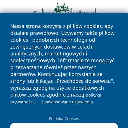
Nasza strona korzysta z plików cookies, aby
działała prawidłowo. Używamy także plików
cookies i podobnych technologii od
zewnętrznych dostawców w celach
analitycznych, marketingowych i
społecznościowych. Informacje te mogą być
przetwarzane również przez naszych
Copyright © 2026 wejherowski24.pl Wszystkie prawa
partnerów. Kontynuując korzystanie ze
zastrzeżone.
strony lub klikając „Przechodzę do serwisu",
wyrażasz zgodę na użycie dodatkowych
plików cookies zgodnie z naszą
polityką
Polityka
Polityka
News
Autorzy
.
.
prywatności
Zaawansowane ustawienia
Prywatności
Cookies
Polityka Cookies