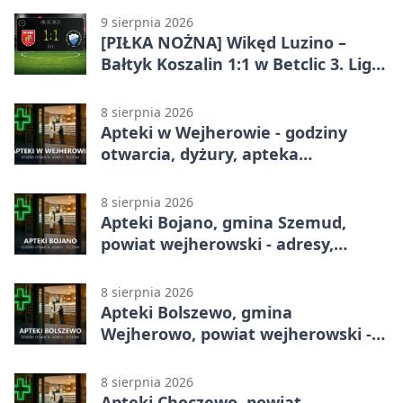
9 sierpnia 2026
[PIŁKA NOŻNA] Wikęd Luzino –
Bałtyk Koszalin 1:1 w Betclic 3. Liga
Grupa 2 (Grupa II). Gospodarze
uratowali punkt w 90. minucie
8 sierpnia 2026
Apteki w Wejherowie - godziny
otwarcia, dyżury, apteka
całodobowa
8 sierpnia 2026
Apteki Bojano, gmina Szemud,
powiat wejherowski - adresy,
telefony, godziny otwarcia
8 sierpnia 2026
Apteki Bolszewo, gmina
Wejherowo, powiat wejherowski -
adresy, telefony, godziny otwarcia
8 sierpnia 2026
Apteki Choczewo, powiat