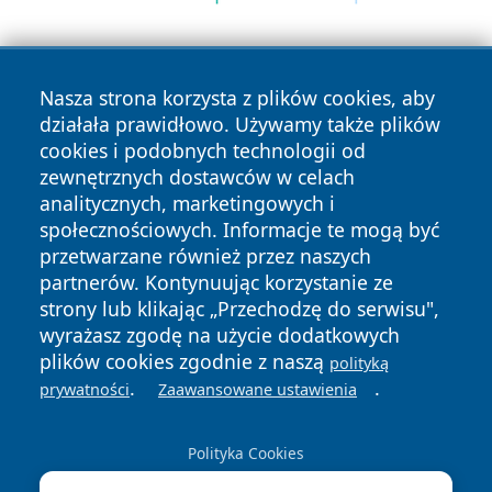
Nasza strona korzysta z plików cookies, aby
działała prawidłowo. Używamy także plików
cookies i podobnych technologii od
zewnętrznych dostawców w celach
Copyright © 2026 wejherowski24.pl Wszystkie prawa
analitycznych, marketingowych i
zastrzeżone.
społecznościowych. Informacje te mogą być
przetwarzane również przez naszych
partnerów. Kontynuując korzystanie ze
Polityka
Polityka
News
Autorzy
strony lub klikając „Przechodzę do serwisu",
Prywatności
Cookies
wyrażasz zgodę na użycie dodatkowych
plików cookies zgodnie z naszą
polityką
.
.
prywatności
Zaawansowane ustawienia
Polityka Cookies