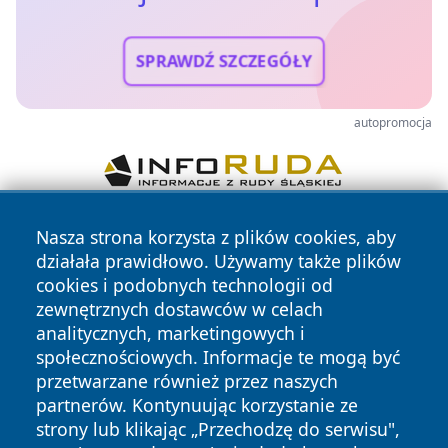
SPRAWDŹ SZCZEGÓŁY
autopromocja
Nasza strona korzysta z plików cookies, aby
działała prawidłowo. Używamy także plików
cookies i podobnych technologii od
zewnętrznych dostawców w celach
analitycznych, marketingowych i
Copyright © 2026 wejherowski24.pl Wszystkie prawa
społecznościowych. Informacje te mogą być
zastrzeżone.
przetwarzane również przez naszych
partnerów. Kontynuując korzystanie ze
strony lub klikając „Przechodzę do serwisu",
Polityka
Polityka